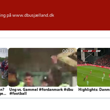
ring på www.dbusjælland.dk
:11
00:19
en?
Ung vs. Gammel #fordanmark #dbu
Highlights: Danma
ger
#football