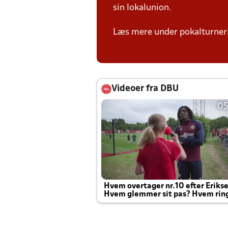
sin lokalunion.
Læs mere under pokalturne
Videoer fra DBU
05
Hvem overtager nr.10 efter Eriks
Hvem glemmer sit pas? Hvem rin
Joachim altid til efter kampe?