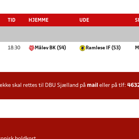
TID
HJEMME
UDE
S
18:30
Måløv BK (S4)
Ramløse IF (S3)
M
ke skal rettes til DBU Sjælland på
mail
eller på tlf:
463
ronisk holdkort