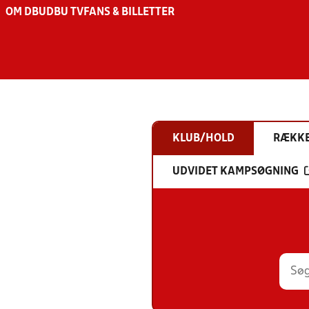
OM DBU
DBU TV
FANS & BILLETTER
KLUB/HOLD
RÆKK
UDVIDET KAMPSØGNING