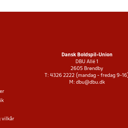
Dansk Boldspil-Union
DBU Allé 1
2605 Brøndby
T: 4326 2222 (mandag - fredag 9-16
M:
dbu@dbu.dk
ger
ik
 vilkår