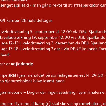
længet spilletid - man går direkte til straffesparkskonkur
 - 64 kampe 128 hold deltager
9 Livelodtrækning 5. september kl. 12.00 via DBU Sjællan
8 Livelodtrækning 19. september 12.00 via DBU Sjælland
s i uge 12-13 Livelodtrækning ?. december via DBU Sjælla
 i uge 17-18 Livelodtrækning ? april via DBU Sjællands Fa
olbæk
oer er
vejledende
.
ampe
skal
hjemmeholdet på spilledagen senest kl. 24.00 i
 kan hjemmeholdet blive idømt bøde.
hjemmebane – Dog er der ingen seedning i semifinalerne 
g om flytning af kamp(e) skal ske via hjemmeholdet, der