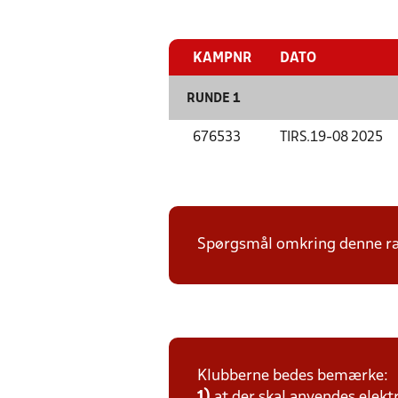
KAMPNR
DATO
RUNDE 1
676533
TIRS.
19-08 2025
Spørgsmål omkring denne ræk
Klubberne bedes bemærke:
1)
at der skal anvendes elekt