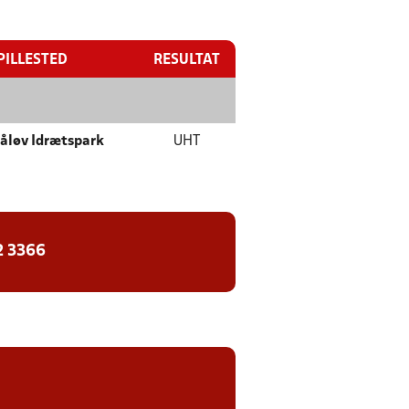
PILLESTED
RESULTAT
åløv Idrætspark
UHT
2 3366