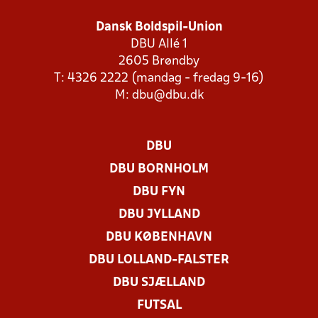
Dansk Boldspil-Union
DBU Allé 1
2605 Brøndby
T: 4326 2222 (mandag - fredag 9-16)
M:
dbu@dbu.dk
DBU
DBU BORNHOLM
DBU FYN
DBU JYLLAND
DBU KØBENHAVN
DBU LOLLAND-FALSTER
DBU SJÆLLAND
FUTSAL