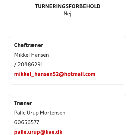
TURNERINGSFORBEHOLD
Nej
Cheftræner
Mikkel Hansen
/ 20486291
mikkel_hansen52@hotmail.com
Træner
Palle Urup Mortensen
60656577
palle.urup@live.dk