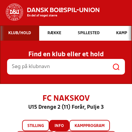
Hvad vil du søge efter?
KLUB/HOLD
RÆKKE
SPILLESTED
KAMP
INDHOLD OG NYHEDER
Find en klub eller et hold
STILLINGER, RESULTATER, KLUBBER OG
HOLD
FC NAKSKOV
U15 Drenge 2 (11) Forår, Pulje 3
STILLING
INFO
KAMPPROGRAM