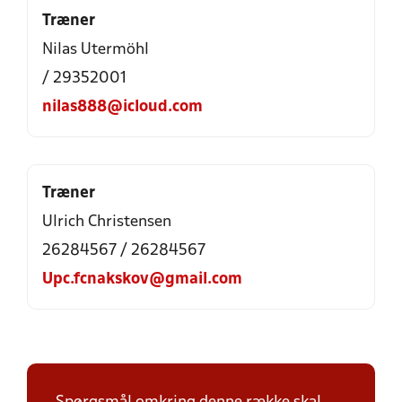
Træner
Nilas Utermöhl
/ 29352001
nilas888@icloud.com
Træner
Ulrich Christensen
26284567 / 26284567
Upc.fcnakskov@gmail.com