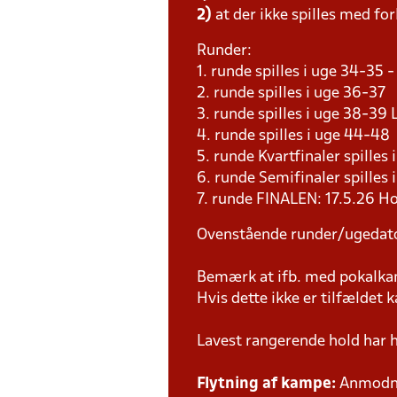
2)
at der ikke spilles med for
Runder:
1. runde spilles i uge 34-35
2. runde spilles i uge 36-37
3. runde spilles i uge 38-3
4. runde spilles i uge 44-4
5. runde Kvartfinaler spille
6. runde Semifinaler spilles
7. runde FINALEN: 17.5.26 H
Ovenstående runder/ugedat
Bemærk at ifb. med pokalk
Hvis dette ikke er tilfældet
Lavest rangerende hold har 
Flytning af kampe:
Anmodnin