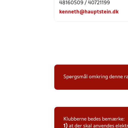
48160509 / 40721199
kenneth@hauptstein.dk
Spørgsmål omkring denne ræk
Klubberne bedes bemærke:
1)
at der skal anvendes elekt