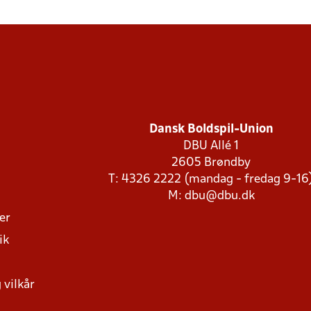
Dansk Boldspil-Union
DBU Allé 1
2605 Brøndby
T: 4326 2222 (mandag - fredag 9-16
M:
dbu@dbu.dk
ger
ik
 vilkår