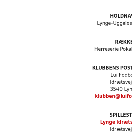
HOLDNA
Lynge-Uggeløse
RÆKK
Herreserie Poka
KLUBBENS POS
Lui Fodb
Idrætsvej
3540 Ly
klubben@luifo
SPILLES
Lynge Idræt
Idrætsvej