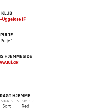
KLUB
-Uggeløse IF
PULJE
Pulje 1
S HJEMMESIDE
w.lui.dk
DRAGT HJEMME
SHORTS
STRØMPER
Sort
Rød