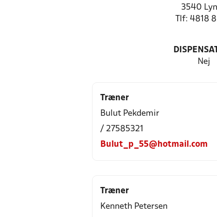
3540 Ly
Tlf: 4818 
DISPENSA
Nej
Træner
Bulut Pekdemir
/ 27585321
Bulut_p_55@hotmail.com
Træner
Kenneth Petersen