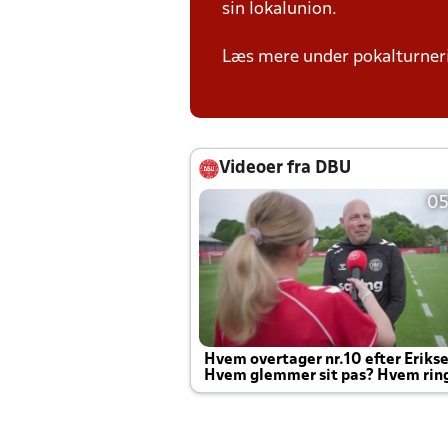
sin lokalunion.
Læs mere under pokalturne
Videoer fra DBU
05
Hvem overtager nr.10 efter Eriks
Hvem glemmer sit pas? Hvem rin
Joachim altid til efter kampe?