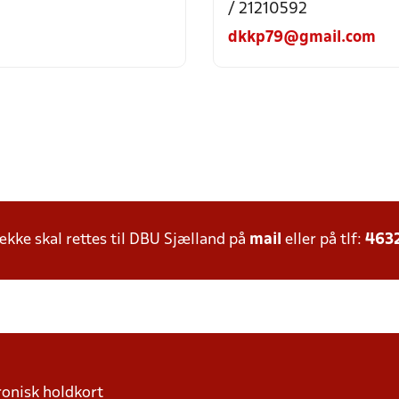
/ 21210592
dkkp79@gmail.com
ke skal rettes til DBU Sjælland på
mail
eller på tlf:
463
ronisk holdkort