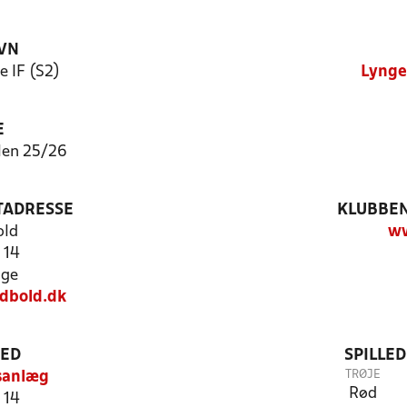
VN
 IF (S2)
Lynge
E
len 25/26
TADRESSE
KLUBBEN
old
ww
 14
nge
dbold.dk
TED
SPILLE
TRØJE
sanlæg
Rød
 14