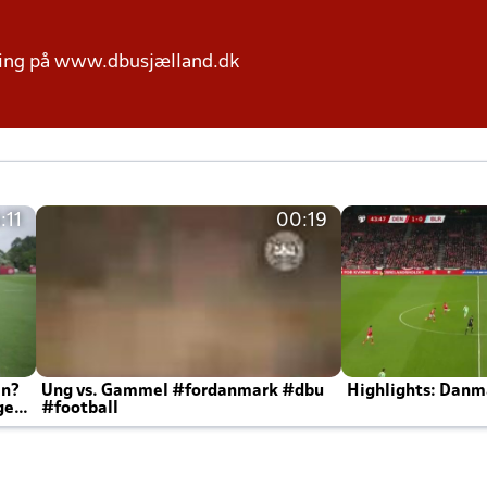
ring på www.dbusjælland.dk
:11
00:19
en?
Ung vs. Gammel #fordanmark #dbu
Highlights: Danma
ger
#football