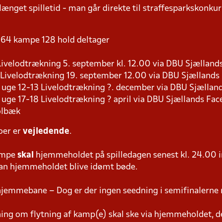
længet spilletid - man går direkte til straffesparkskonkur
 - 64 kampe 128 hold deltager
9 Livelodtrækning 5. september kl. 12.00 via DBU Sjællan
8 Livelodtrækning 19. september 12.00 via DBU Sjælland
s i uge 12-13 Livelodtrækning ?. december via DBU Sjælla
 i uge 17-18 Livelodtrækning ? april via DBU Sjællands Fa
olbæk
oer er
vejledende
.
ampe
skal
hjemmeholdet på spilledagen senest kl. 24.00 i
 kan hjemmeholdet blive idømt bøde.
hjemmebane – Dog er der ingen seedning i semifinalerne 
g om flytning af kamp(e) skal ske via hjemmeholdet, der