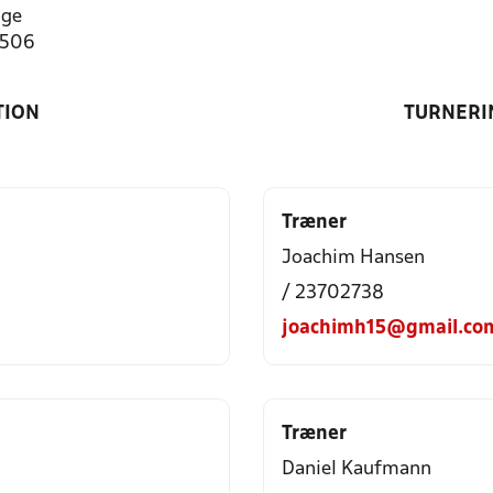
nge
8506
TION
TURNERI
Træner
Joachim Hansen
/ 23702738
joachimh15@gmail.co
Træner
Daniel Kaufmann