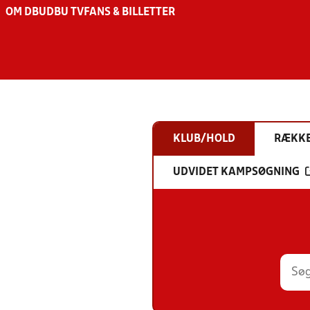
OM DBU
DBU TV
FANS & BILLETTER
KLUB/HOLD
RÆKK
UDVIDET KAMPSØGNING