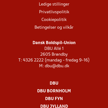
Ledige stillinger
Privatlivspolitik
Cookiepolitik
Betingelser og vilkår
Dansk Boldspil-Union
DBU Allé 1
2605 Brøndby
T: 4326 2222 (mandag - fredag 9-16)
M:
dbu@dbu.dk
DBU
DBU BORNHOLM
DBU FYN
DBU JYLLAND