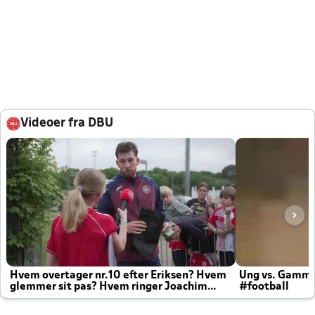
Videoer fra DBU
Hvem overtager nr.10 efter Eriksen? Hvem
Ung vs. Gamm
glemmer sit pas? Hvem ringer Joachim
#football
altid til efter kampe?