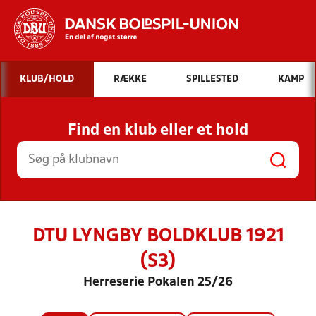
Hvad vil du søge efter?
KLUB/HOLD
RÆKKE
SPILLESTED
KAMP
INDHOLD OG NYHEDER
Find en klub eller et hold
STILLINGER, RESULTATER, KLUBBER OG
HOLD
DTU LYNGBY BOLDKLUB 1921
(S3)
Herreserie Pokalen 25/26