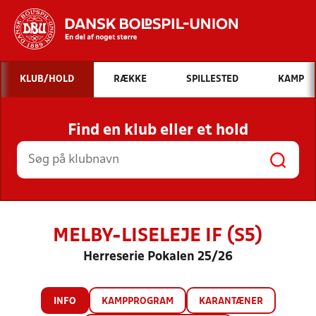
Hvad vil du søge efter?
KLUB/HOLD
RÆKKE
SPILLESTED
KAMP
INDHOLD OG NYHEDER
Find en klub eller et hold
STILLINGER, RESULTATER, KLUBBER OG
HOLD
MELBY-LISELEJE IF (S5)
Herreserie Pokalen 25/26
INFO
KAMPPROGRAM
KARANTÆNER