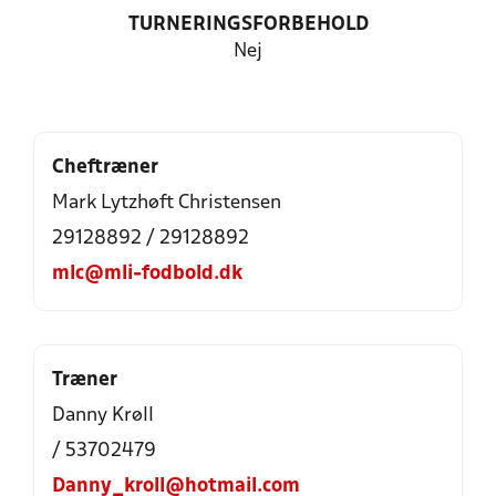
TURNERINGSFORBEHOLD
Nej
Cheftræner
Mark Lytzhøft Christensen
29128892 / 29128892
mlc@mli-fodbold.dk
Træner
Danny Krøll
/ 53702479
Danny_kroll@hotmail.com