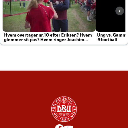
Hvem overtager nr.10 efter Eriksen? Hvem
Ung vs. Gamm
glemmer sit pas? Hvem ringer Joachim
#football
altid til efter kampe?