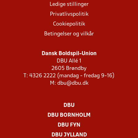
Ledige stillinger
Privatlivspolitik
Cookiepolitik
Betingelser og vilkår
Dansk Boldspil-Union
DBU Allé 1
2605 Brøndby
T: 4326 2222 (mandag - fredag 9-16)
M:
dbu@dbu.dk
DBU
DBU BORNHOLM
DBU FYN
DBU JYLLAND