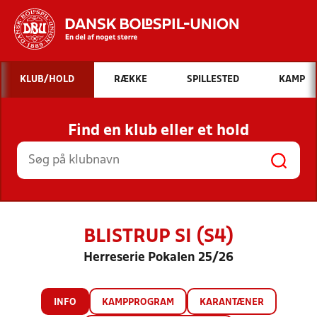
Hvad vil du søge efter?
KLUB/HOLD
RÆKKE
SPILLESTED
KAMP
INDHOLD OG NYHEDER
Find en klub eller et hold
STILLINGER, RESULTATER, KLUBBER OG
HOLD
BLISTRUP SI (S4)
Herreserie Pokalen 25/26
INFO
KAMPPROGRAM
KARANTÆNER