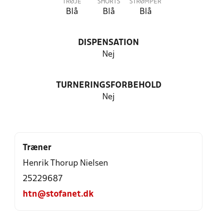
TRØJE
SHORTS
STRØMPER
Blå
Blå
Blå
DISPENSATION
Nej
TURNERINGSFORBEHOLD
Nej
Træner
Henrik Thorup Nielsen
25229687
htn@stofanet.dk