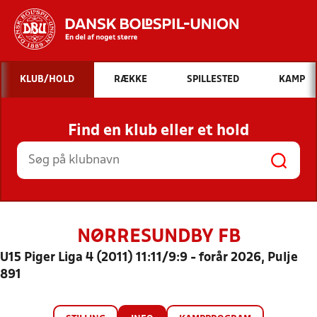
Hvad vil du søge efter?
KLUB/HOLD
RÆKKE
SPILLESTED
KAMP
INDHOLD OG NYHEDER
Find en klub eller et hold
STILLINGER, RESULTATER, KLUBBER OG
HOLD
NØRRESUNDBY FB
U15 Piger Liga 4 (2011) 11:11/9:9 - forår 2026, Pulje
891