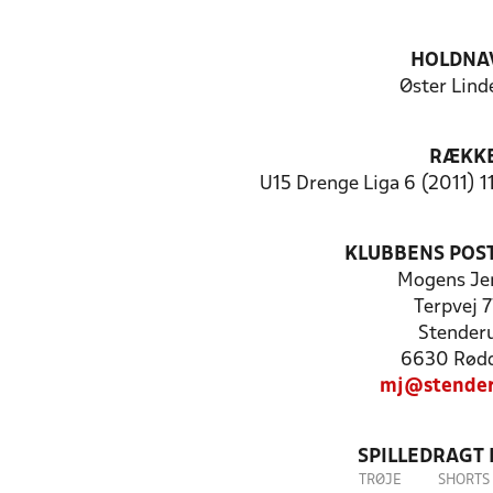
HOLDNA
Øster Lind
RÆKK
U15 Drenge Liga 6 (2011) 1
KLUBBENS POS
Mogens Je
Terpvej 
Stender
6630 Rød
mj@stender
SPILLEDRAGT
TRØJE
SHORTS