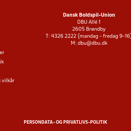
Dansk Boldspil-Union
DBU Allé 1
2605 Brøndby
T: 4326 2222 (mandag - fredag 9-16
M:
dbu@dbu.dk
ger
ik
 vilkår
PERSONDATA- OG PRIVATLIVS-POLITIK