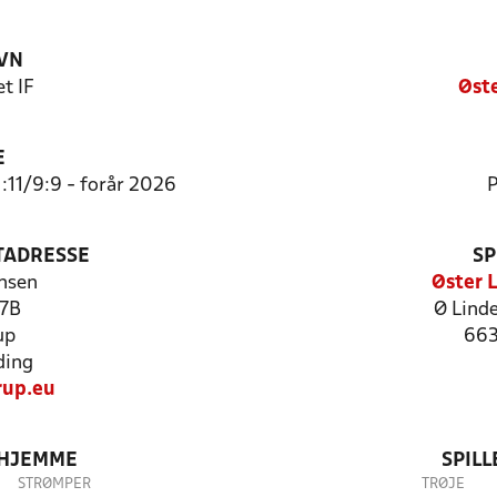
VN
et IF
Øste
E
1:11/9:9 - forår 2026
P
TADRESSE
SP
nsen
Øster 
77B
Ø Linde
up
663
ding
up.eu
 HJEMME
SPIL
STRØMPER
TRØJE