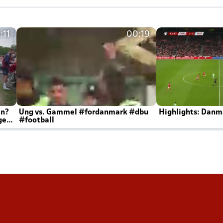
:11
00:19
en?
Ung vs. Gammel #fordanmark #dbu
Highlights: Danma
ger
#football