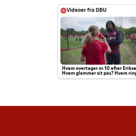
Videoer fra DBU
05
Hvem overtager nr.10 efter Eriks
Hvem glemmer sit pas? Hvem rin
Joachim altid til efter kampe?