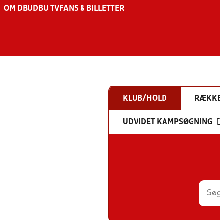
OM DBU
DBU TV
FANS & BILLETTER
KLUB/HOLD
RÆKK
UDVIDET KAMPSØGNING