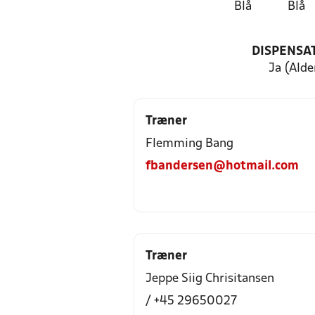
Blå
Blå
DISPENSA
Ja (Alde
Træner
Flemming Bang
fbandersen@hotmail.com
Træner
Jeppe Siig Chrisitansen
/ +45 29650027