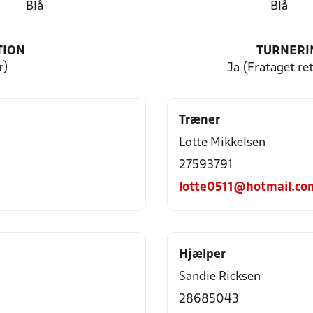
Blå
Blå
TION
TURNERI
r)
Ja (Frataget ret
Træner
Lotte Mikkelsen
27593791
lotte0511@hotmail.co
Hjælper
Sandie Ricksen
28685043