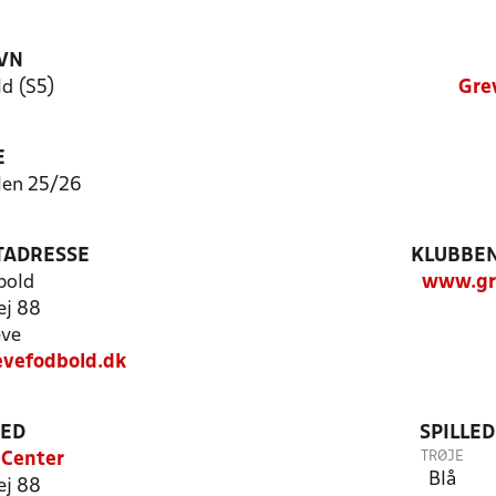
VN
d (S5)
Gre
E
len 25/26
TADRESSE
KLUBBEN
bold
www.gr
ej 88
eve
evefodbold.dk
TED
SPILLE
TRØJE
 Center
Blå
ej 88