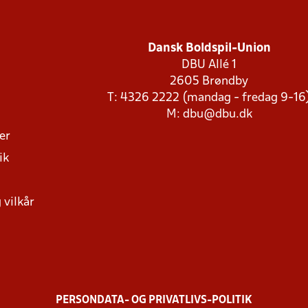
Dansk Boldspil-Union
DBU Allé 1
2605 Brøndby
T: 4326 2222 (mandag - fredag 9-16
M:
dbu@dbu.dk
ger
ik
 vilkår
PERSONDATA- OG PRIVATLIVS-POLITIK