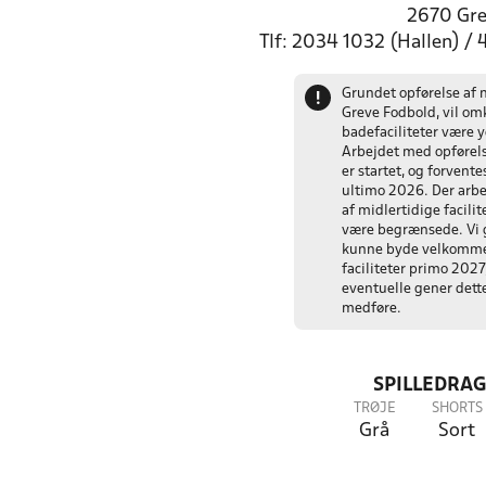
2670 Gr
Tlf: 2034 1032 (Hallen) /
Grundet opførelse af 
!
Greve Fodbold, vil o
badefaciliteter være 
Arbejdet med opførels
er startet, og forvent
ultimo 2026. Der arbe
af midlertidige facilit
være begrænsede. Vi g
kunne byde velkomme
faciliteter primo 2027
eventuelle gener dette
medføre.
SPILLEDRAG
TRØJE
SHORTS
Grå
Sort