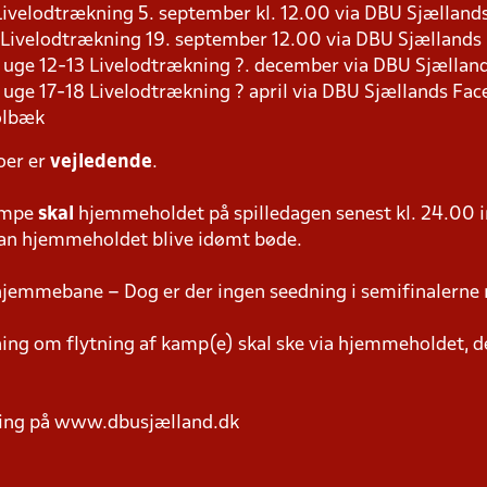
9 Livelodtrækning 5. september kl. 12.00 via DBU Sjællan
8 Livelodtrækning 19. september 12.00 via DBU Sjælland
s i uge 12-13 Livelodtrækning ?. december via DBU Sjælla
 i uge 17-18 Livelodtrækning ? april via DBU Sjællands Fa
olbæk
oer er
vejledende
.
ampe
skal
hjemmeholdet på spilledagen senest kl. 24.00 i
 kan hjemmeholdet blive idømt bøde.
hjemmebane – Dog er der ingen seedning i semifinalerne 
g om flytning af kamp(e) skal ske via hjemmeholdet, der
ring på www.dbusjælland.dk