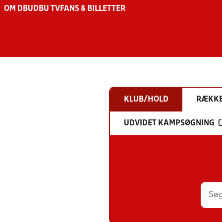
OM DBU
DBU TV
FANS & BILLETTER
KLUB/HOLD
RÆKK
UDVIDET KAMPSØGNING