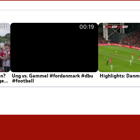
:11
00:19
en?
Ung vs. Gammel #fordanmark #dbu
Highlights: Danma
ger
#football