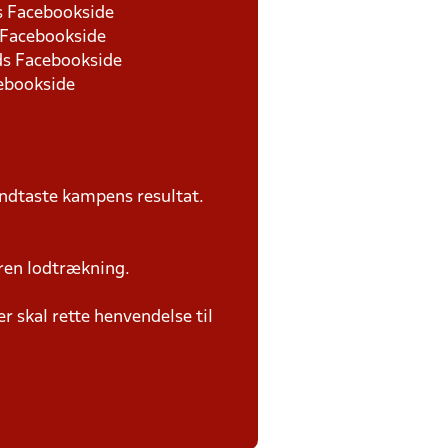
ds Facebookside
s Facebookside
nds Facebookside
cebookside
ndtaste kampens resultat.
ren lodtrækning.
 skal rette henvendelse til