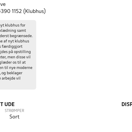
eve
 4390 1152 (Klubhus)
nyt klubhus for
mklædning samt
yderst begrænsede.
e af nyt klubhus
es færdiggjort
jdes på opstilling
eter, men disse vil
læder os til at
n til nye moderne
, og beklager
 arbejde vil
T UDE
DIS
STRØMPER
Sort