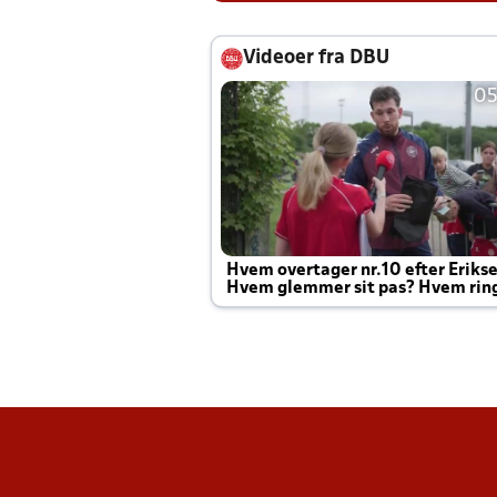
Videoer fra DBU
05
Hvem overtager nr.10 efter Eriks
Hvem glemmer sit pas? Hvem rin
Joachim altid til efter kampe?