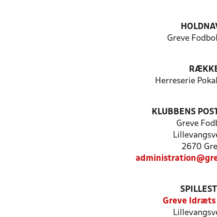
HOLDNA
Greve Fodbol
RÆKK
Herreserie Poka
KLUBBENS POS
Greve Fod
Lillevangsv
2670 Gr
administration@gr
SPILLES
Greve Idræts
Lillevangsv