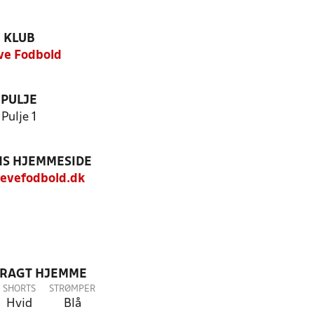
KLUB
ve Fodbold
PULJE
Pulje 1
S HJEMMESIDE
evefodbold.dk
DRAGT HJEMME
SHORTS
STRØMPER
Hvid
Blå