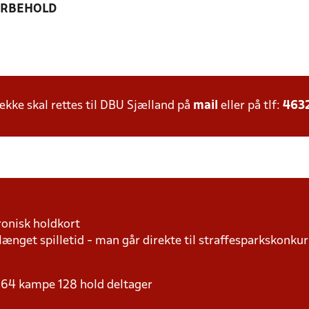
ORBEHOLD
ke skal rettes til DBU Sjælland på
mail
eller på tlf:
463
ronisk holdkort
længet spilletid - man går direkte til straffesparkskonkur
 - 64 kampe 128 hold deltager