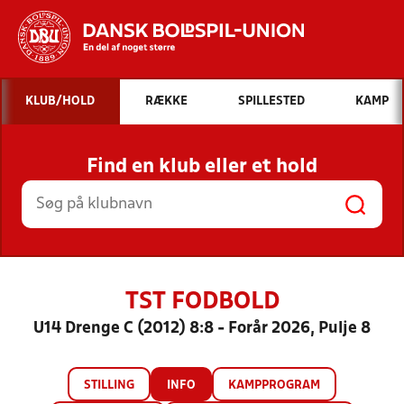
Hvad vil du søge efter?
KLUB/HOLD
RÆKKE
SPILLESTED
KAMP
INDHOLD OG NYHEDER
Find en klub eller et hold
STILLINGER, RESULTATER, KLUBBER OG
HOLD
TST FODBOLD
U14 Drenge C (2012) 8:8 - Forår 2026, Pulje 8
STILLING
INFO
KAMPPROGRAM