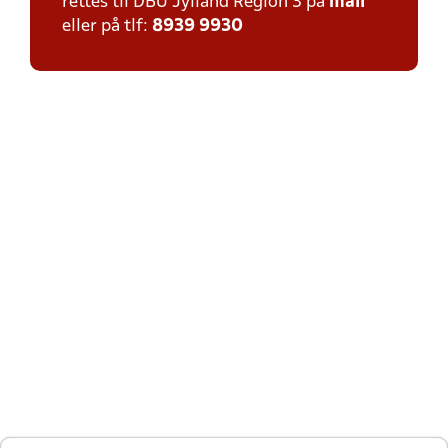
rettes til DBU Jylland Region 3 på
mail
eller på tlf:
8939 9930