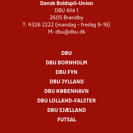
Dansk Boldspil-Union
DBU Allé 1
2605 Brøndby
T: 4326 2222 (mandag - fredag 9-16)
M:
dbu@dbu.dk
DBU
DBU BORNHOLM
DBU FYN
DBU JYLLAND
DBU KØBENHAVN
DBU LOLLAND-FALSTER
DBU SJÆLLAND
FUTSAL