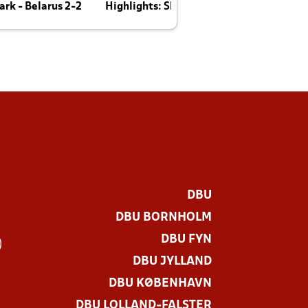
rk - Belarus 2-2
Highlights: Skotland - Danmark 4-2
J
E
DBU
DBU BORNHOLM
DBU FYN
)
DBU JYLLAND
DBU KØBENHAVN
DBU LOLLAND-FALSTER