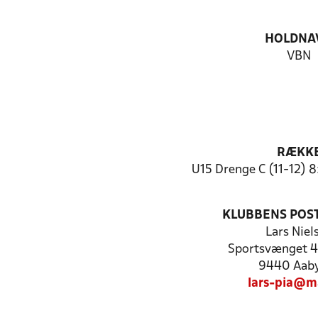
HOLDNA
VBN
RÆKK
U15 Drenge C (11-12) 
KLUBBENS POS
Lars Niel
Sportsvænget 4,
9440 Aab
lars-pia@ma