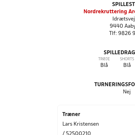
SPILLES
Nordrekruttering Ar
Idrætsvej
9440 Aab
Tlf: 9826 
SPILLEDRAG
TRØJE
SHORTS
Blå
Blå
TURNERINGSF
Nej
Træner
Lars Kristensen
/ 52500210