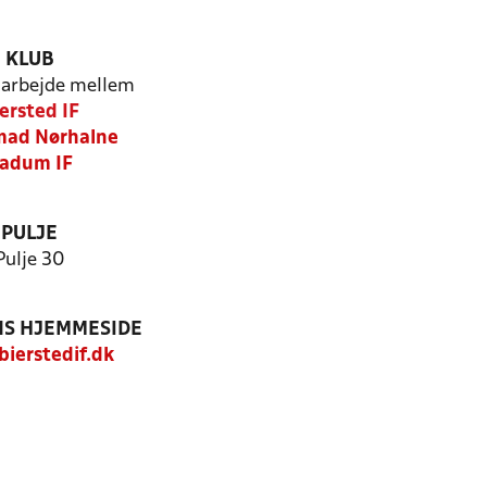
KLUB
arbejde mellem
ersted IF
mad Nørhalne
adum IF
PULJE
Pulje 30
S HJEMMESIDE
ierstedif.dk