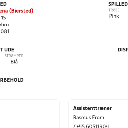
TED
SPILLE
TRØJE
ena (Biersted)
Pink
 15
ybro
9081
T UDE
DIS
STRØMPER
Blå
ORBEHOLD
Assistenttræner
Rasmus From
/ +45 60511904