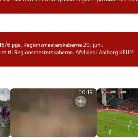
d.16/6 pga. Regionsmesterskaberne 20. juni.
iceret til Regionsmesterskaberne. Afvikles i Aalborg KFUM
:11
00:19