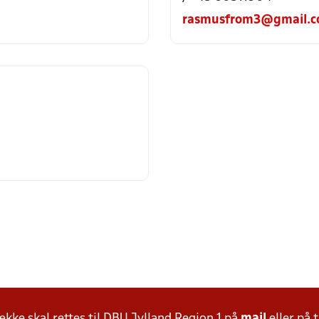
rasmusfrom3@gmail.
ke skal rettes til DBU Jylland Region 1 på
mail
eller på t