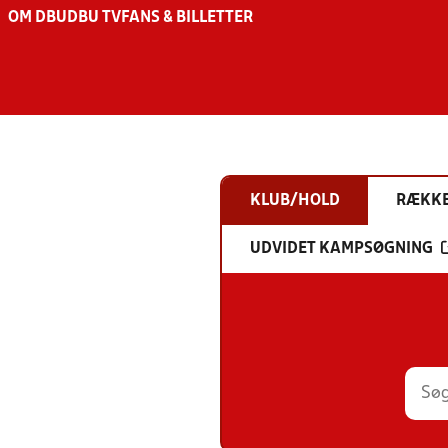
OM DBU
DBU TV
FANS & BILLETTER
KLUB/HOLD
RÆKK
UDVIDET KAMPSØGNING