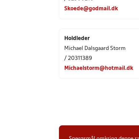
Skoede@godmail.dk
Holdleder
Michael Dalsgaard Storm
/ 20311389
Michaelstorm@hotmail.dk
Spørgsmål omkring denne ræk