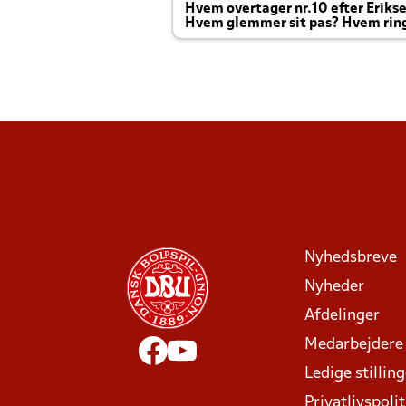
Hvem overtager nr.10 efter Eriks
Hvem glemmer sit pas? Hvem rin
Joachim altid til efter kampe?
Nyhedsbreve
Nyheder
Afdelinger
Medarbejdere
Ledige stillin
Privatlivspolit