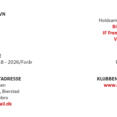
VN
Holdsam
Bi
IF Fre
V
E
8:8 - 2026/Forår
TADRESSE
KLUBBEN
sen
www.b
 Biersted
ybro
il.dk