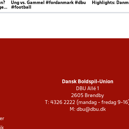
en?
Ung vs. Gammel #fordanmark #dbu
Highlights: Danma
ger
#football
Dansk Boldspil-Union
DBU Allé 1
2605 Brøndby
T: 4326 2222 (mandag - fredag 9-16
M:
dbu@dbu.dk
ger
ik