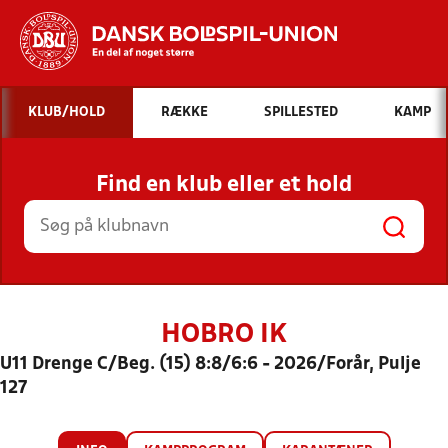
Hvad vil du søge efter?
KLUB/HOLD
RÆKKE
SPILLESTED
KAMP
INDHOLD OG NYHEDER
Find en klub eller et hold
STILLINGER, RESULTATER, KLUBBER OG
HOLD
HOBRO IK
U11 Drenge C/Beg. (15) 8:8/6:6 - 2026/Forår, Pulje
127