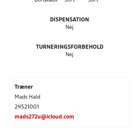
Bordeaux
Sort
Sort
DISPENSATION
Nej
TURNERINGSFORBEHOLD
Nej
Træner
Mads Hald
24521001
mads272u@icloud.com