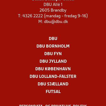
DBU Allé 1
2605 Brøndby
T: 4326 2222 (mandag - fredag 9-16)
M:
dbu@dbu.dk
DBU
DBU BORNHOLM
DBU FYN
DBU JYLLAND
DBU KØBENHAVN
DBU LOLLAND-FALSTER
DBU SJÆLLAND
FUTSAL