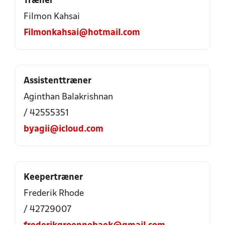
Træner
Filmon Kahsai
Filmonkahsai@hotmail.com
Assistenttræner
Aginthan Balakrishnan
/ 42555351
byagii@icloud.com
Keepertræner
Frederik Rhode
/ 42729007