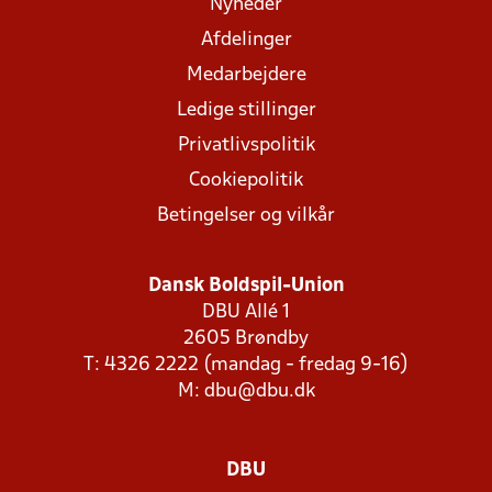
Nyheder
Afdelinger
Medarbejdere
Ledige stillinger
Privatlivspolitik
Cookiepolitik
Betingelser og vilkår
Dansk Boldspil-Union
DBU Allé 1
2605 Brøndby
T: 4326 2222 (mandag - fredag 9-16)
M:
dbu@dbu.dk
DBU