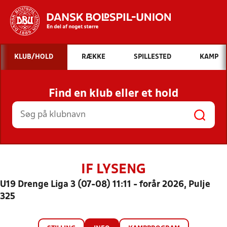
Hvad vil du søge efter?
KLUB/HOLD
RÆKKE
SPILLESTED
KAMP
INDHOLD OG NYHEDER
Find en klub eller et hold
STILLINGER, RESULTATER, KLUBBER OG
HOLD
IF LYSENG
U19 Drenge Liga 3 (07-08) 11:11 - forår 2026, Pulje
325