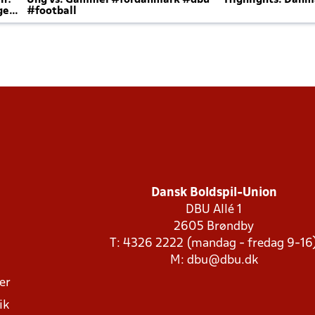
en?
Ung vs. Gammel #fordanmark #dbu
Highlights: Danma
ger
#football
Dansk Boldspil-Union
DBU Allé 1
2605 Brøndby
T: 4326 2222 (mandag - fredag 9-16
M:
dbu@dbu.dk
ger
ik