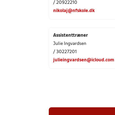
/ 20922210
nikolaj@nfskole.dk
Assistenttræner
Julie Ingvardsen
/ 30227201
julieingvardsen@icloud.com