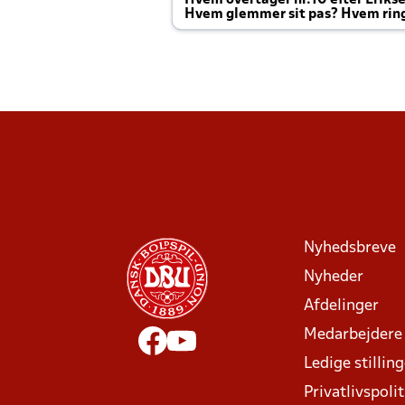
Hvem overtager nr.10 efter Eriks
Hvem glemmer sit pas? Hvem rin
Joachim altid til efter kampe?
Nyhedsbreve
Nyheder
Afdelinger
Medarbejdere
Ledige stillin
Privatlivspolit