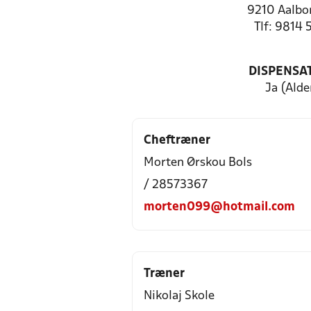
9210 Aalbo
Tlf: 9814 
DISPENSA
Ja (Alde
Cheftræner
Morten Ørskou Bols
/ 28573367
morten099@hotmail.com
Træner
Nikolaj Skole