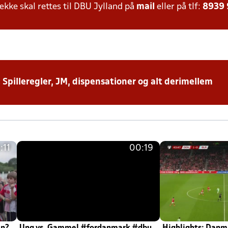
ke skal rettes til DBU Jylland på
mail
eller på tlf:
8939
: Spilleregler, JM, dispensationer og alt derimellem
:11
00:19