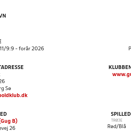
VN
E
:11/9:9 - forår 2026
P
TADRESSE
KLUBBEN
k
www.gu
 26
rg Sø
oldklub.dk
TED
SPILLE
TRØJE
(Gug B)
Rød/Blå
vej 26