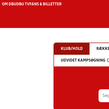
OM DBU
DBU TV
FANS & BILLETTER
KLUB/HOLD
RÆKK
UDVIDET KAMPSØGNING