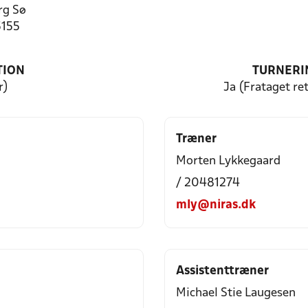
rg Sø
5155
TION
TURNERI
r)
Ja (Frataget ret
Træner
Morten Lykkegaard
/ 20481274
mly@niras.dk
Assistenttræner
Michael Stie Laugesen