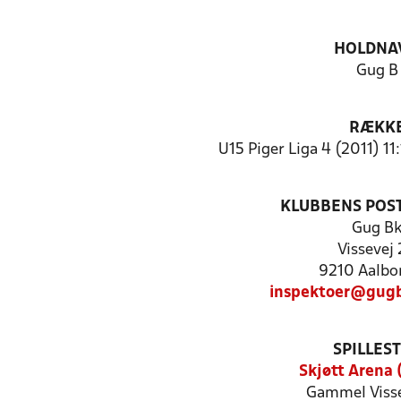
HOLDNA
Gug B
RÆKK
U15 Piger Liga 4 (2011) 11
KLUBBENS POS
Gug B
Vissevej
9210 Aalbo
inspektoer@gugb
SPILLES
Skjøtt Arena 
Gammel Visse