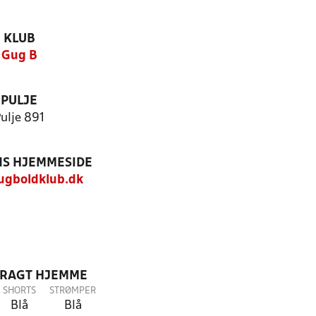
KLUB
Gug B
PULJE
ulje 891
S HJEMMESIDE
gboldklub.dk
DRAGT HJEMME
SHORTS
STRØMPER
Blå
Blå