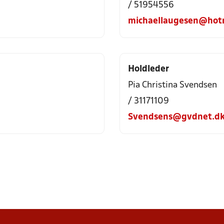
/ 51954556
michaellaugesen@hot
Holdleder
Pia Christina Svendsen
/ 31171109
Svendsens@gvdnet.d