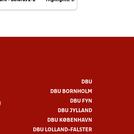
rk - Belarus 2-2
Highlights: Skotland - Danmark 4-2
J
E
DBU
DBU BORNHOLM
DBU FYN
)
DBU JYLLAND
DBU KØBENHAVN
DBU LOLLAND-FALSTER