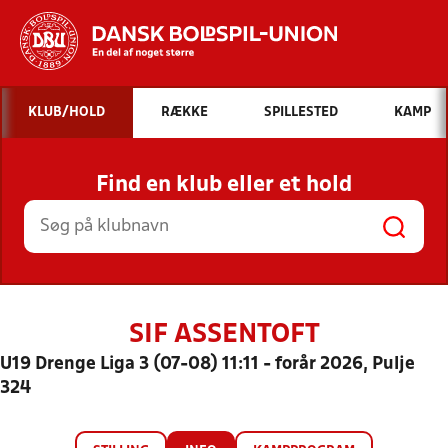
Hvad vil du søge efter?
KLUB/HOLD
RÆKKE
SPILLESTED
KAMP
INDHOLD OG NYHEDER
Find en klub eller et hold
STILLINGER, RESULTATER, KLUBBER OG
HOLD
SIF ASSENTOFT
U19 Drenge Liga 3 (07-08) 11:11 - forår 2026, Pulje
324