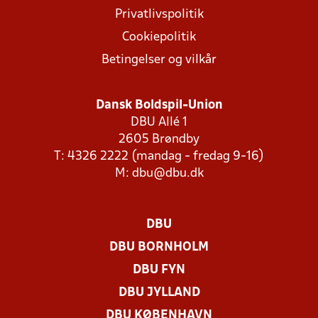
Privatlivspolitik
Cookiepolitik
Betingelser og vilkår
Dansk Boldspil-Union
DBU Allé 1
2605 Brøndby
T: 4326 2222 (mandag - fredag 9-16)
M:
dbu@dbu.dk
DBU
DBU BORNHOLM
DBU FYN
DBU JYLLAND
DBU KØBENHAVN