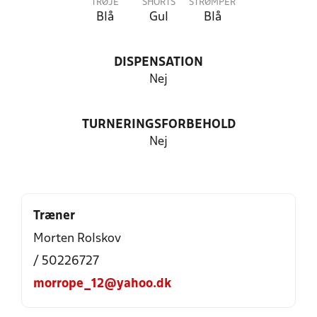
TRØJE
SHORTS
STRØMPER
Blå
Gul
Blå
DISPENSATION
Nej
TURNERINGSFORBEHOLD
Nej
Træner
Morten Rolskov
/ 50226727
morrope_12@yahoo.dk