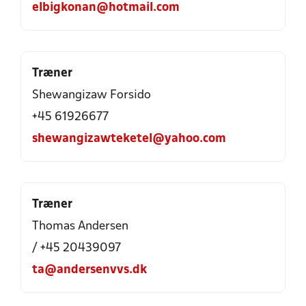
elbigkonan@hotmail.com
Træner
Shewangizaw Forsido
+45 61926677
shewangizawteketel@yahoo.com
Træner
Thomas Andersen
/ +45 20439097
ta@andersenvvs.dk