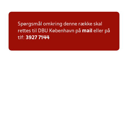
Spørgsmål omkring denne række skal
rettes til DBU København på
mail
eller på
tlf:
3927 7144