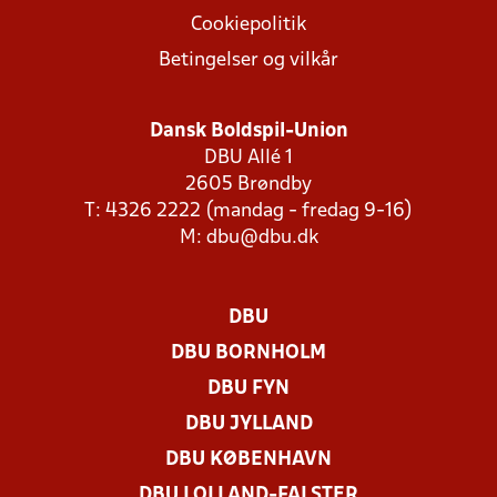
Cookiepolitik
Betingelser og vilkår
Dansk Boldspil-Union
DBU Allé 1
2605 Brøndby
T: 4326 2222 (mandag - fredag 9-16)
M:
dbu@dbu.dk
DBU
DBU BORNHOLM
DBU FYN
DBU JYLLAND
DBU KØBENHAVN
DBU LOLLAND-FALSTER