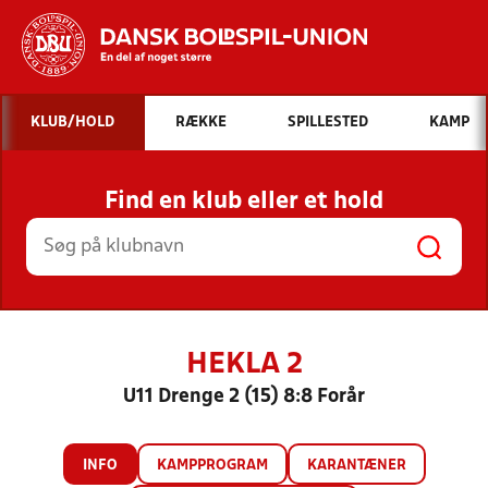
Hvad vil du søge efter?
KLUB/HOLD
RÆKKE
SPILLESTED
KAMP
INDHOLD OG NYHEDER
Find en klub eller et hold
STILLINGER, RESULTATER, KLUBBER OG
HOLD
HEKLA 2
U11 Drenge 2 (15) 8:8 Forår
INFO
KAMPPROGRAM
KARANTÆNER