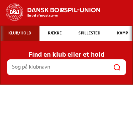
Hvad vil du søge efter?
KLUB/HOLD
RÆKKE
SPILLESTED
KAMP
INDHOLD OG NYHEDER
Find en klub eller et hold
STILLINGER, RESULTATER, KLUBBER OG
HOLD