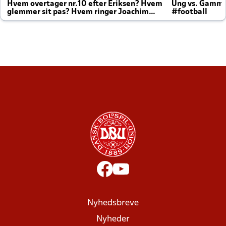
Hvem overtager nr.10 efter Eriksen? Hvem
Ung vs. Gamm
glemmer sit pas? Hvem ringer Joachim
#football
altid til efter kampe?
Nyhedsbreve
Nyheder