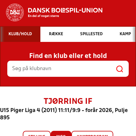
Hvad vil du søge efter?
KLUB/HOLD
RÆKKE
SPILLESTED
KAMP
INDHOLD OG NYHEDER
Find en klub eller et hold
STILLINGER, RESULTATER, KLUBBER OG
HOLD
TJØRRING IF
U15 Piger Liga 4 (2011) 11:11/9:9 - forår 2026, Pulje
895