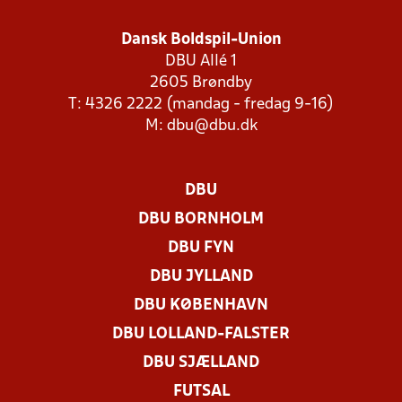
Dansk Boldspil-Union
DBU Allé 1
2605 Brøndby
T: 4326 2222 (mandag - fredag 9-16)
M:
dbu@dbu.dk
DBU
DBU BORNHOLM
DBU FYN
DBU JYLLAND
DBU KØBENHAVN
DBU LOLLAND-FALSTER
DBU SJÆLLAND
FUTSAL