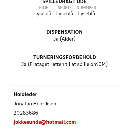
SPILLEDRAGT UDE
TRØJE
SHORTS
STRØMPER
Lyseblå
Lyseblå
Lyseblå
DISPENSATION
Ja (Alder)
TURNERINGSFORBEHOLD
Ja (Frataget retten til at spille om JM)
Holdleder
Jonatan Henriksen
20283686
jokkesunds@hotmail.com