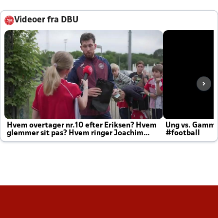
Videoer fra DBU
Hvem overtager nr.10 efter Eriksen? Hvem
Ung vs. Gamm
glemmer sit pas? Hvem ringer Joachim
#football
altid til efter kampe?