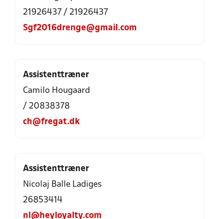
21926437 / 21926437
Sgf2016drenge@gmail.com
Assistenttræner
Camilo Hougaard
/ 20838378
ch@fregat.dk
Assistenttræner
Nicolaj Balle Ladiges
26853414
nl@heyloyalty.com