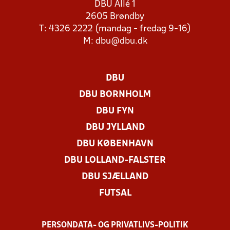
DBU Allé 1
2605 Brøndby
T: 4326 2222 (mandag - fredag 9-16)
M:
dbu@dbu.dk
DBU
DBU BORNHOLM
DBU FYN
DBU JYLLAND
DBU KØBENHAVN
DBU LOLLAND-FALSTER
DBU SJÆLLAND
FUTSAL
PERSONDATA- OG PRIVATLIVS-POLITIK