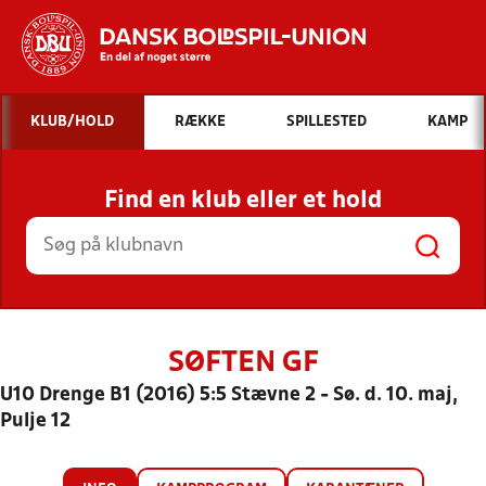
Hvad vil du søge efter?
KLUB/HOLD
RÆKKE
SPILLESTED
KAMP
INDHOLD OG NYHEDER
Find en klub eller et hold
STILLINGER, RESULTATER, KLUBBER OG
HOLD
SØFTEN GF
U10 Drenge B1 (2016) 5:5 Stævne 2 - Sø. d. 10. maj,
Pulje 12