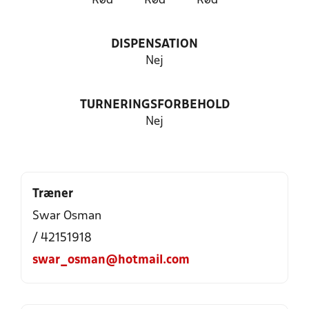
Rød
Rød
Rød
DISPENSATION
Nej
TURNERINGSFORBEHOLD
Nej
Træner
Swar Osman
/ 42151918
swar_osman@hotmail.com