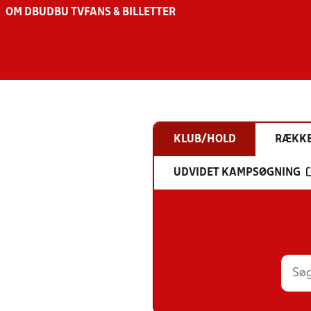
OM DBU
DBU TV
FANS & BILLETTER
KLUB/HOLD
RÆKK
UDVIDET KAMPSØGNING