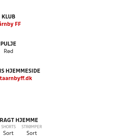
KLUB
årnby FF
PULJE
Rød
S HJEMMESIDE
aarnbyff.dk
DRAGT HJEMME
SHORTS
STRØMPER
Sort
Sort