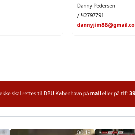
Danny Pedersen
/ 42797791
dannyjim88@gmail.c
kke skal rettes til DBU København på
mail
eller på tlf:
39
:11
00:19