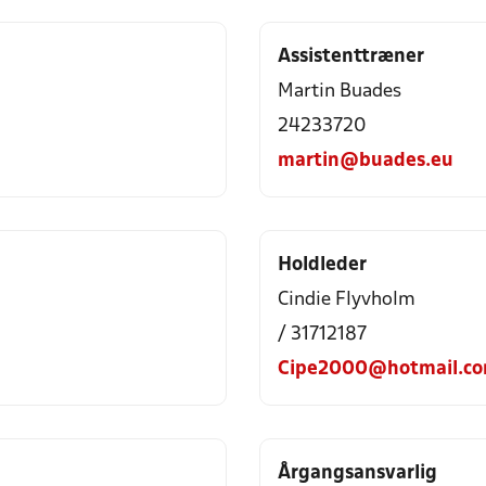
Assistenttræner
Martin Buades
24233720
martin@buades.eu
Holdleder
Cindie Flyvholm
/ 31712187
Cipe2000@hotmail.c
Årgangsansvarlig