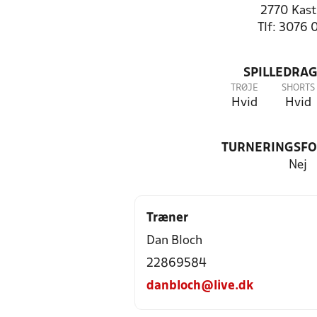
2770 Kast
Tlf: 3076 
SPILLEDRAG
TRØJE
SHORTS
Hvid
Hvid
TURNERINGSF
Nej
Træner
Dan Bloch
22869584
danbloch@live.dk