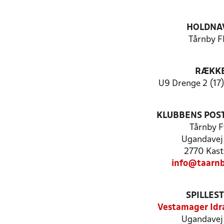
HOLDNA
Tårnby F
RÆKK
U9 Drenge 2 (17)
KLUBBENS POS
Tårnby Ff
Ugandavej
2770 Kast
info@taarnb
SPILLES
Vestamager Id
Ugandavej