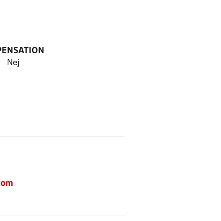
PENSATION
Nej
com