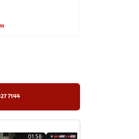
om
27 7144
01:58
01:58