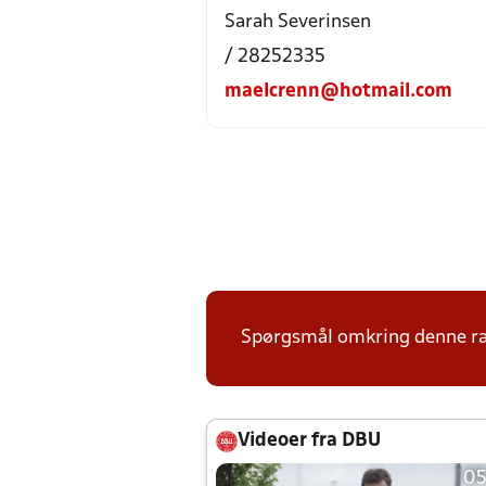
Sarah Severinsen
/ 28252335
maelcrenn@hotmail.com
Spørgsmål omkring denne ræ
Videoer fra DBU
05