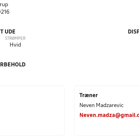
rup
0216
T UDE
DIS
STRØMPER
Hvid
ORBEHOLD
Træner
Neven Madzarevic
Neven.madza@gmail.