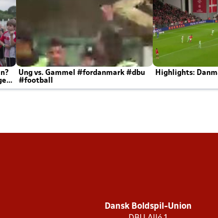
en?
Ung vs. Gammel #fordanmark #dbu
Highlights: Danma
ger
#football
Dansk Boldspil-Union