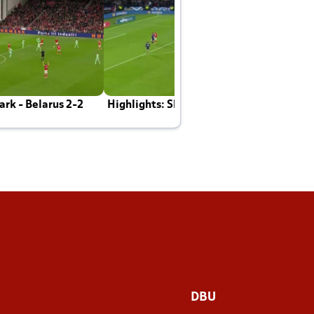
rk - Belarus 2-2
Highlights: Skotland - Danmark 4-2
J
E
DBU