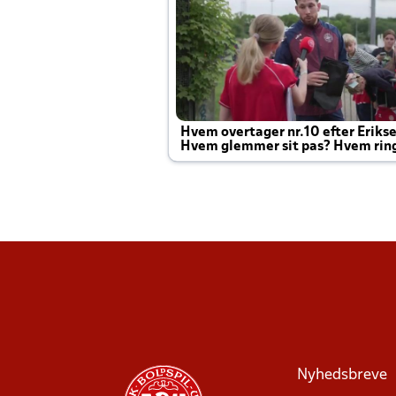
Hvem overtager nr.10 efter Eriks
Hvem glemmer sit pas? Hvem rin
Joachim altid til efter kampe?
Nyhedsbreve