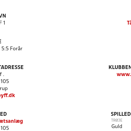
VN
F 1
T
E
 5:5 Forår
TADRESSE
KLUBBEN
 .
www.t
 105
rup
yff.dk
TED
SPILLE
TRØJE
rætsanlæg
Guld
 105