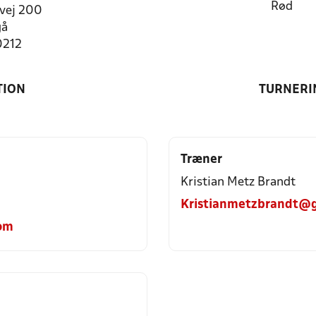
Rød
vej 200
gå
0212
TION
TURNERI
Træner
Kristian Metz Brandt
Kristianmetzbrandt@
com