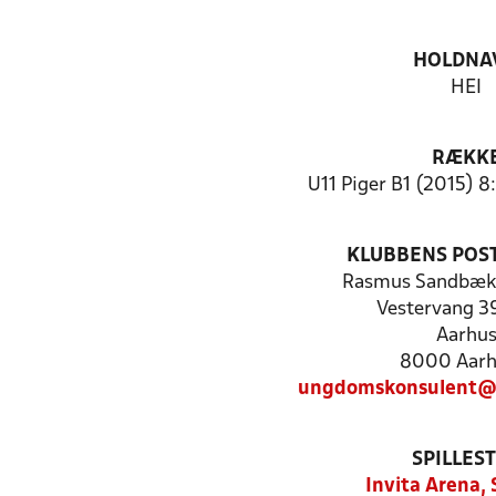
HOLDNA
HEI
RÆKK
U11 Piger B1 (2015) 8
KLUBBENS POS
Rasmus Sandbæk
Vestervang 3
Aarhu
8000 Aarh
ungdomskonsulent@h
SPILLES
Invita Arena,