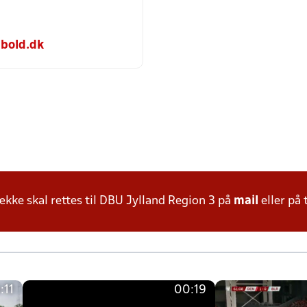
bold.dk
ke skal rettes til DBU Jylland Region 3 på
mail
eller på 
:11
00:19