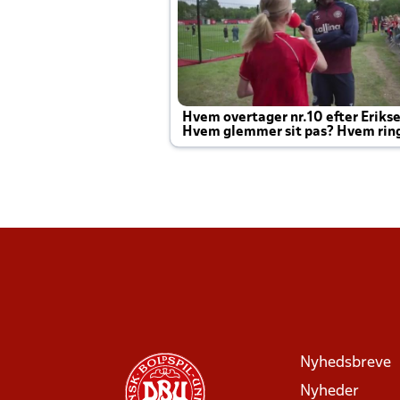
Hvem overtager nr.10 efter Eriks
Hvem glemmer sit pas? Hvem rin
Joachim altid til efter kampe?
Nyhedsbreve
Nyheder