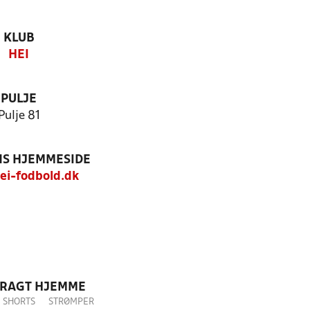
KLUB
HEI
PULJE
Pulje 81
S HJEMMESIDE
i-fodbold.dk
DRAGT HJEMME
SHORTS
STRØMPER