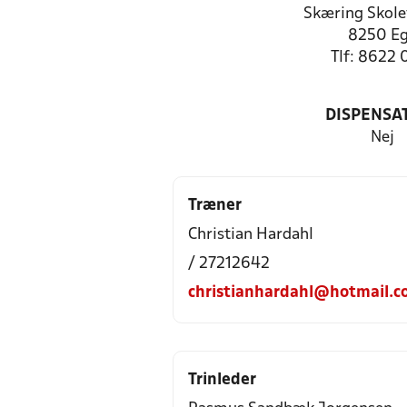
Skæring Skole
8250 E
Tlf: 8622 
DISPENSA
Nej
Træner
Christian Hardahl
/ 27212642
christianhardahl@hotmail.
Trinleder