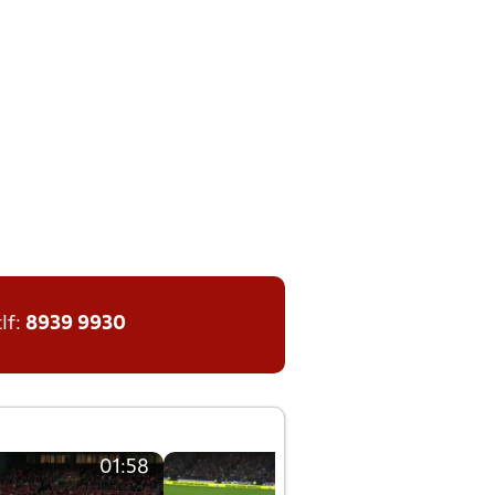
tlf:
8939 9930
01:58
01:58