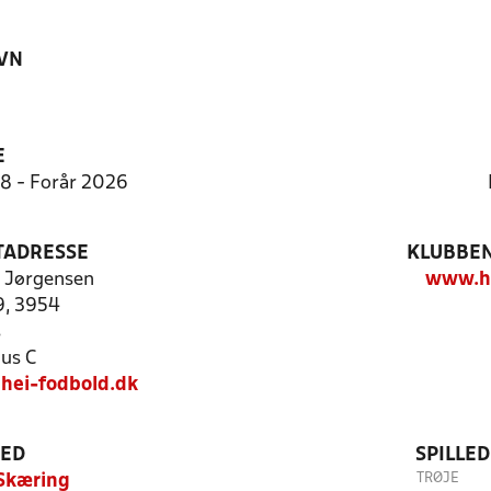
VN
E
:8 - Forår 2026
TADRESSE
KLUBBEN
 Jørgensen
www.he
9, 3954
s
us C
ei-fodbold.dk
TED
SPILLE
TRØJE
 Skæring