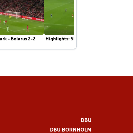
rk - Belarus 2-2
Highlights: Skotland - Danmark 4-2
J
E
DBU
DBU BORNHOLM