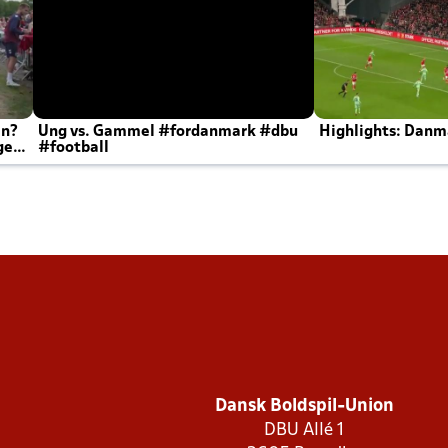
en?
Ung vs. Gammel #fordanmark #dbu
Highlights: Danma
ger
#football
Dansk Boldspil-Union
DBU Allé 1