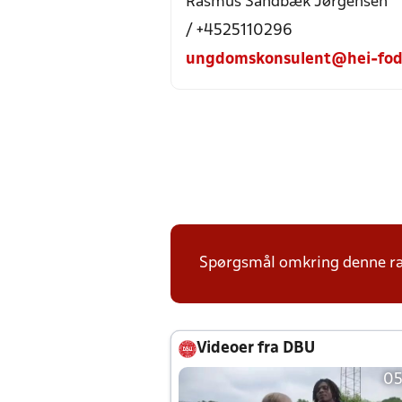
Rasmus Sandbæk Jørgensen
/ +4525110296
ungdomskonsulent@hei-fod
Spørgsmål omkring denne ræk
Videoer fra DBU
05