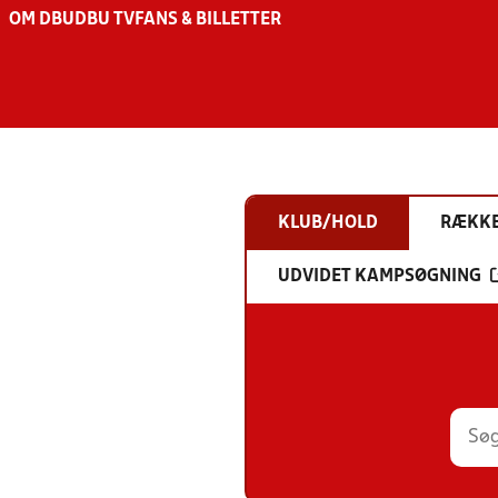
OM DBU
DBU TV
FANS & BILLETTER
KLUB/HOLD
RÆKK
UDVIDET KAMPSØGNING