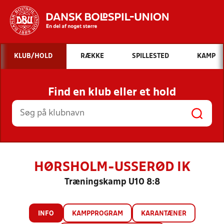
Hvad vil du søge efter?
KLUB/HOLD
RÆKKE
SPILLESTED
KAMP
INDHOLD OG NYHEDER
Find en klub eller et hold
STILLINGER, RESULTATER, KLUBBER OG
HOLD
HØRSHOLM-USSERØD IK
Træningskamp U10 8:8
INFO
KAMPPROGRAM
KARANTÆNER