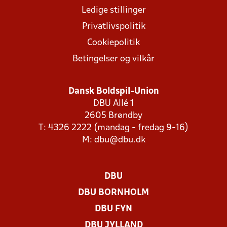
Ledige stillinger
Privatlivspolitik
Cookiepolitik
Betingelser og vilkår
Dansk Boldspil-Union
DBU Allé 1
2605 Brøndby
T: 4326 2222 (mandag - fredag 9-16)
M:
dbu@dbu.dk
DBU
DBU BORNHOLM
DBU FYN
DBU JYLLAND