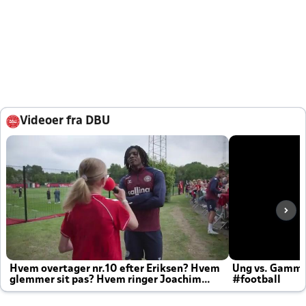
Videoer fra DBU
Hvem overtager nr.10 efter Eriksen? Hvem
Ung vs. Gamm
glemmer sit pas? Hvem ringer Joachim
#football
altid til efter kampe?