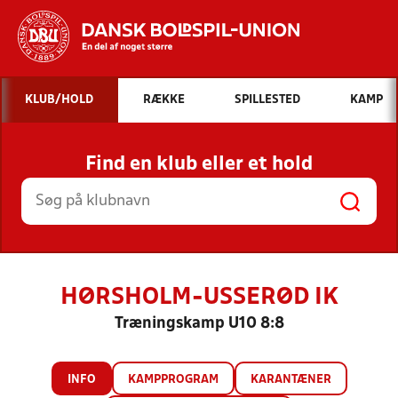
Hvad vil du søge efter?
KLUB/HOLD
RÆKKE
SPILLESTED
KAMP
INDHOLD OG NYHEDER
Find en klub eller et hold
STILLINGER, RESULTATER, KLUBBER OG
HOLD
HØRSHOLM-USSERØD IK
Træningskamp U10 8:8
INFO
KAMPPROGRAM
KARANTÆNER