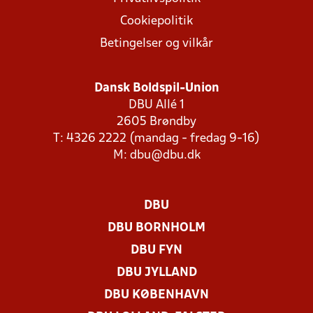
Cookiepolitik
Betingelser og vilkår
Dansk Boldspil-Union
DBU Allé 1
2605 Brøndby
T: 4326 2222 (mandag - fredag 9-16)
M:
dbu@dbu.dk
DBU
DBU BORNHOLM
DBU FYN
DBU JYLLAND
DBU KØBENHAVN