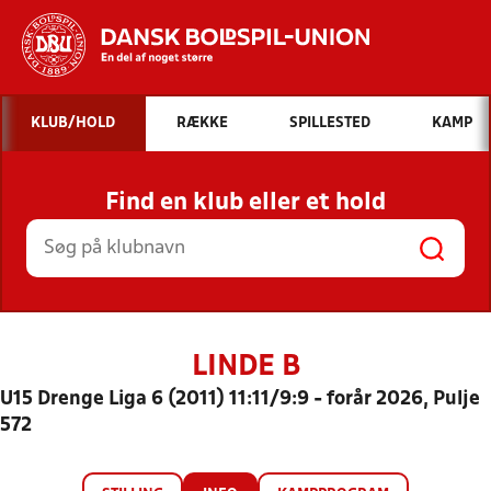
Hvad vil du søge efter?
KLUB/HOLD
RÆKKE
SPILLESTED
KAMP
INDHOLD OG NYHEDER
Find en klub eller et hold
STILLINGER, RESULTATER, KLUBBER OG
HOLD
LINDE B
U15 Drenge Liga 6 (2011) 11:11/9:9 - forår 2026, Pulje
572