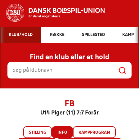
Hvad vil du søge efter?
KLUB/HOLD
RÆKKE
SPILLESTED
KAMP
INDHOLD OG NYHEDER
Find en klub eller et hold
STILLINGER, RESULTATER, KLUBBER OG
HOLD
FB
U14 Piger (11) 7:7 Forår
STILLING
INFO
KAMPPROGRAM