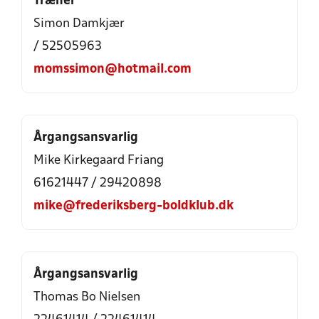
Træner
Simon Damkjær
/ 52505963
momssimon@hotmail.com
Årgangsansvarlig
Mike Kirkegaard Friang
61621447 / 29420898
mike@frederiksberg-boldklub.dk
Årgangsansvarlig
Thomas Bo Nielsen