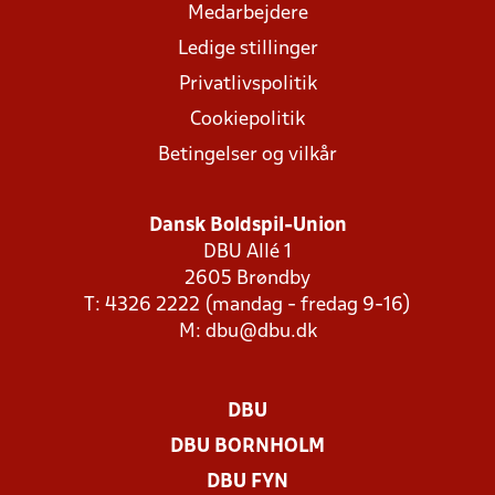
Medarbejdere
Ledige stillinger
Privatlivspolitik
Cookiepolitik
Betingelser og vilkår
Dansk Boldspil-Union
DBU Allé 1
2605 Brøndby
T: 4326 2222 (mandag - fredag 9-16)
M:
dbu@dbu.dk
DBU
DBU BORNHOLM
DBU FYN