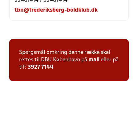
22461414 / 22461414
tbn@frederiksberg-boldklub.dk
Spørgsmål omkring denne række skal
rettes til DBU København på
mail
eller på
tlf:
3927 7144