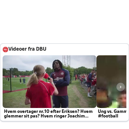
Videoer fra DBU
Hvem overtager nr.10 efter Eriksen? Hvem
Ung vs. Gamm
glemmer sit pas? Hvem ringer Joachim
#football
altid til efter kampe?