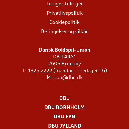
Ledige stillinger
Privatlivspolitik
Cookiepolitik
Betingelser og vilkår
Dansk Boldspil-Union
DBU Allé 1
2605 Brøndby
T: 4326 2222 (mandag - fredag 9-16)
M:
dbu@dbu.dk
DBU
DBU BORNHOLM
DBU FYN
DBU JYLLAND