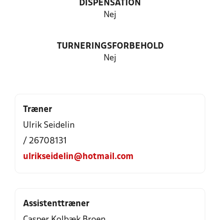
DISPENSATION
Nej
TURNERINGSFORBEHOLD
Nej
Træner
Ulrik Seidelin
/ 26708131
ulrikseidelin@hotmail.com
Assistenttræner
Casper Kolbæk Broen