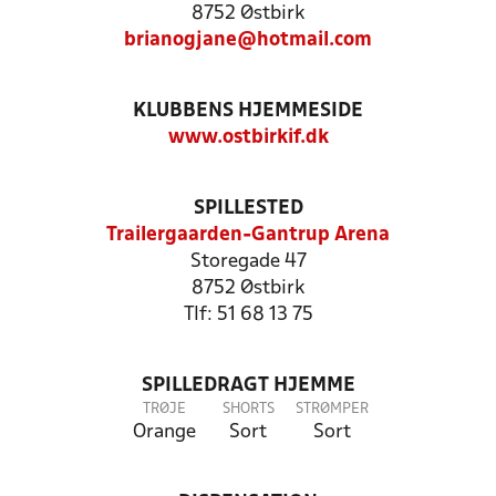
8752 Østbirk
brianogjane@hotmail.com
KLUBBENS HJEMMESIDE
www.ostbirkif.dk
SPILLESTED
Trailergaarden-Gantrup Arena
Storegade 47
8752 Østbirk
Tlf: 51 68 13 75
SPILLEDRAGT HJEMME
TRØJE
SHORTS
STRØMPER
Orange
Sort
Sort