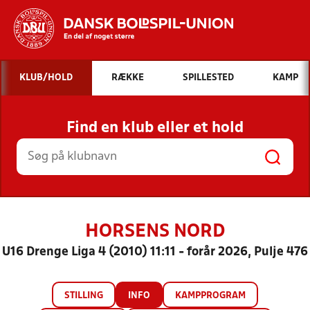
Hvad vil du søge efter?
KLUB/HOLD
RÆKKE
SPILLESTED
KAMP
INDHOLD OG NYHEDER
Find en klub eller et hold
STILLINGER, RESULTATER, KLUBBER OG
HOLD
HORSENS NORD
U16 Drenge Liga 4 (2010) 11:11 - forår 2026, Pulje 476
STILLING
INFO
KAMPPROGRAM