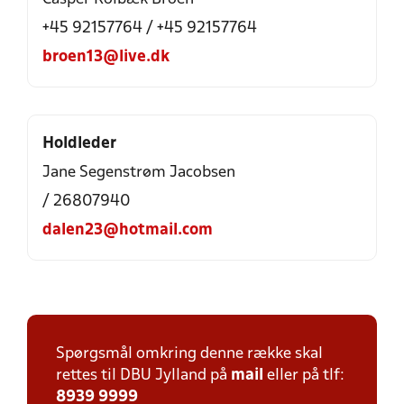
+45 92157764 / +45 92157764
broen13@live.dk
Holdleder
Jane Segenstrøm Jacobsen
/ 26807940
dalen23@hotmail.com
Spørgsmål omkring denne række skal
rettes til DBU Jylland på
mail
eller på tlf:
8939 9999