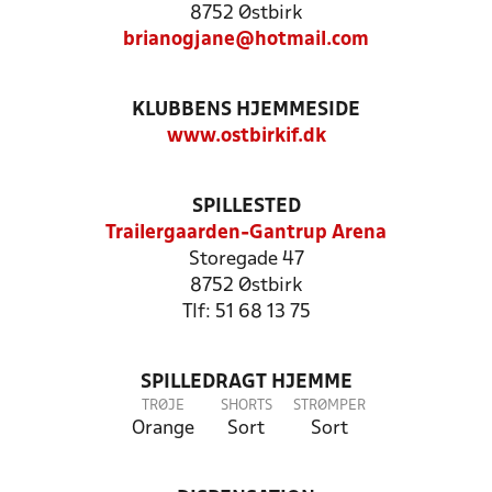
8752 Østbirk
brianogjane@hotmail.com
KLUBBENS HJEMMESIDE
www.ostbirkif.dk
SPILLESTED
Trailergaarden-Gantrup Arena
Storegade 47
8752 Østbirk
Tlf: 51 68 13 75
SPILLEDRAGT HJEMME
TRØJE
SHORTS
STRØMPER
Orange
Sort
Sort