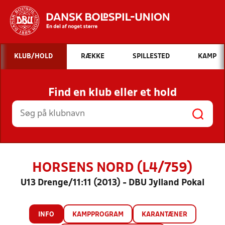
Hvad vil du søge efter?
KLUB/HOLD
RÆKKE
SPILLESTED
KAMP
INDHOLD OG NYHEDER
Find en klub eller et hold
STILLINGER, RESULTATER, KLUBBER OG
HOLD
HORSENS NORD (L4/759)
U13 Drenge/11:11 (2013) - DBU Jylland Pokal
INFO
KAMPPROGRAM
KARANTÆNER