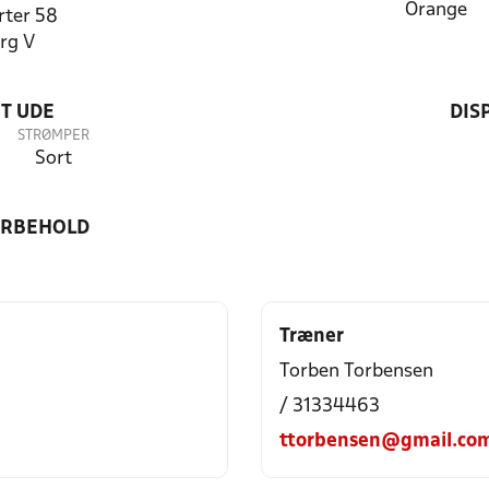
Orange
rter 58
rg V
T UDE
DIS
STRØMPER
Sort
ORBEHOLD
Træner
Torben Torbensen
/ 31334463
ttorbensen@gmail.co