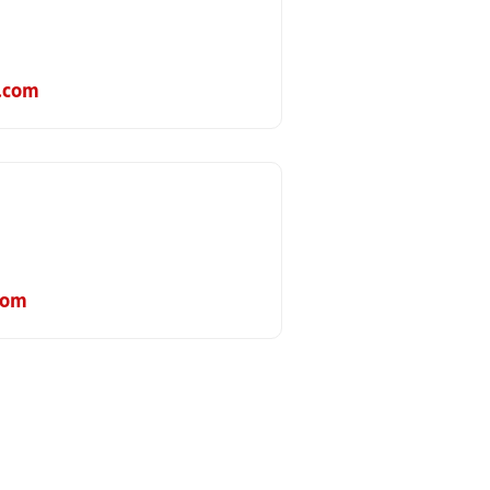
.com
com