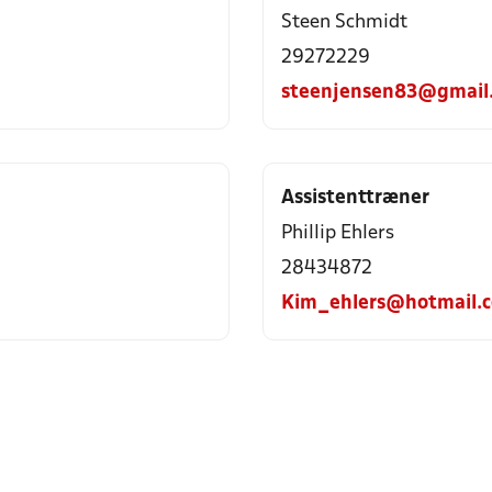
Steen Schmidt
29272229
steenjensen83@gmail
Assistenttræner
Phillip Ehlers
28434872
Kim_ehlers@hotmail.