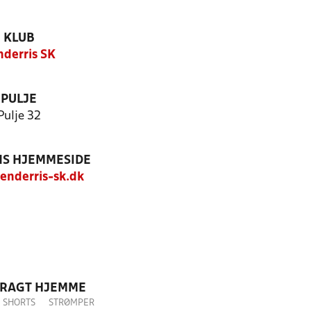
KLUB
nderris SK
PULJE
Pulje 32
S HJEMMESIDE
nderris-sk.dk
DRAGT HJEMME
SHORTS
STRØMPER