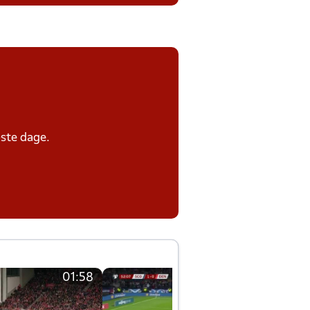
ste dage.
01:58
01:58