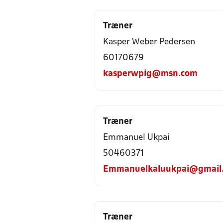
Træner
Kasper Weber Pedersen
60170679
kasperwpig@msn.com
Træner
Emmanuel Ukpai
50460371
Emmanuelkaluukpai@gmail
Træner