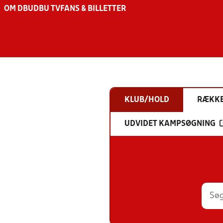
OM DBU
DBU TV
FANS & BILLETTER
KLUB/HOLD
RÆKK
UDVIDET KAMPSØGNING