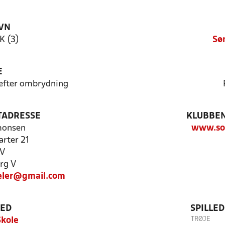
VN
K (3)
Sø
E
 efter ombrydning
TADRESSE
KLUBBEN
monsen
www.soe
rter 21
 V
rg V
eler@gmail.com
TED
SPILLE
TRØJE
Skole