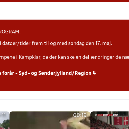
PROGRAM.
 datoer/tider frem til og med søndag den 17. maj.
mpene i Kampklar, da der kan ske en del ændringer de næ
e forår - Syd- og Sønderjylland/Region 4
:11
00:19