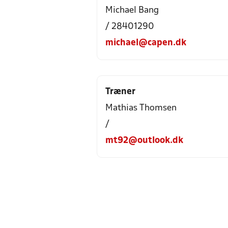
Michael Bang
/ 28401290
michael@capen.dk
Træner
Mathias Thomsen
/
mt92@outlook.dk