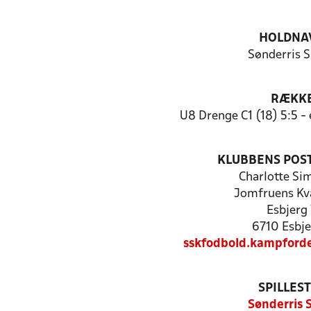
HOLDNA
Sønderris S
RÆKK
U8 Drenge C1 (18) 5:5 -
KLUBBENS POS
Charlotte Si
Jomfruens Kva
Esbjerg
6710 Esbje
sskfodbold.kampford
SPILLES
Sønderris 