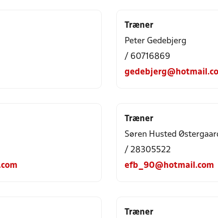
Træner
Peter Gedebjerg
/ 60716869
gedebjerg@hotmail.c
Træner
Søren Husted Østergaar
/ 28305522
.com
efb_90@hotmail.com
Træner