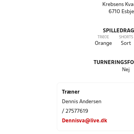
Krebsens Kva
6710 Esbje
SPILLEDRAG
TRØJE
SHORTS
Orange
Sort
TURNERINGSF
Nej
Træner
Dennis Andersen
/ 27577619
Dennisva@live.dk