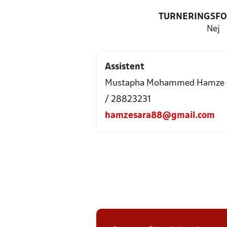
TURNERINGSF
Nej
Assistent
Mustapha Mohammed Hamze
/ 28823231
hamzesara88@gmail.com