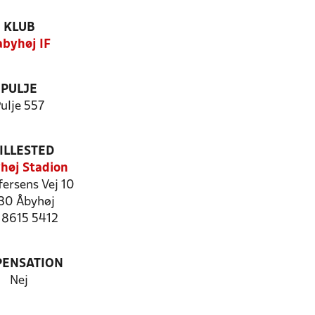
KLUB
byhøj IF
PULJE
ulje 557
ILLESTED
høj Stadion
ffersens Vej 10
30 Åbyhøj
: 8615 5412
PENSATION
Nej