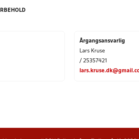
ORBEHOLD
Årgangsansvarlig
Lars Kruse
/ 25357421
lars.kruse.dk@gmail.