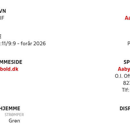
VN
IF
Aa
E
1:11/9:9 - forår 2026
P
EMMESIDE
SP
bold.dk
Aaby
O.I. O
82
Tlf
 HJEMME
DIS
STRØMPER
Grøn