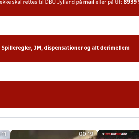
ke skal rettes til DBU Jylland på
mail
eller på tlf:
8939
: Spilleregler, JM, dispensationer og alt derimellem
:11
00:19