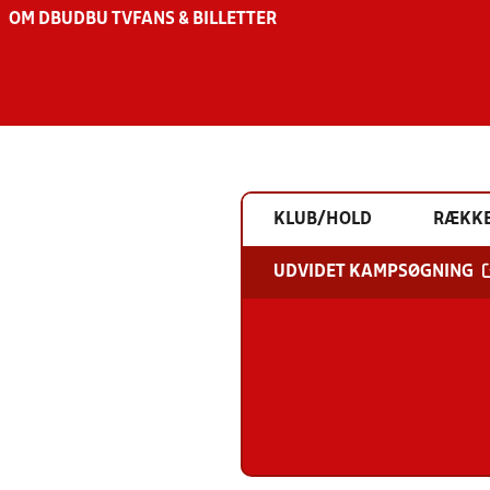
OM DBU
DBU TV
FANS & BILLETTER
KLUB/HOLD
RÆKK
UDVIDET KAMPSØGNING