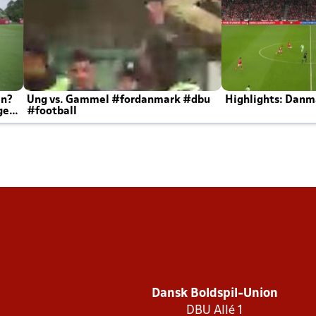
en?
Ung vs. Gammel #fordanmark #dbu
Highlights: Danma
ger
#football
Dansk Boldspil-Union
DBU Allé 1