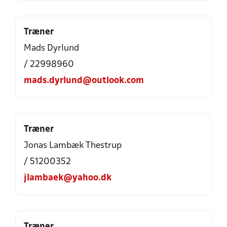
Træner
Mads Dyrlund
/ 22998960
mads.dyrlund@outlook.com
Træner
Jonas Lambæk Thestrup
/ 51200352
jlambaek@yahoo.dk
Træner