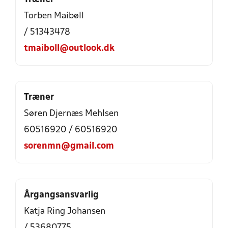
Torben Maibøll
/ 51343478
tmaiboll@outlook.dk
Træner
Søren Djernæs Mehlsen
60516920 / 60516920
sorenmn@gmail.com
Årgangsansvarlig
Katja Ring Johansen
/ 53680775