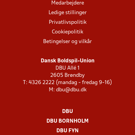
Medarbejdere
Ledige stillinger
Privatlivspolitik
Cookiepolitik
Betingelser og vilkår
Dansk Boldspil-Union
DBU Allé 1
2605 Brøndby
T: 4326 2222 (mandag - fredag 9-16)
M:
dbu@dbu.dk
DBU
DBU BORNHOLM
DBU FYN