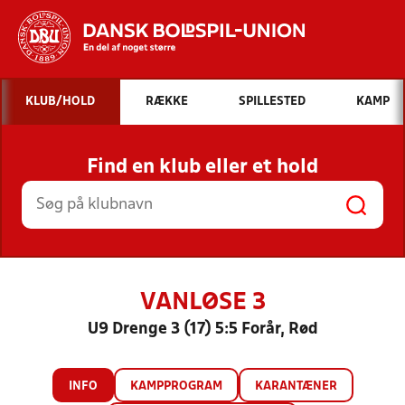
Hvad vil du søge efter?
KLUB/HOLD
RÆKKE
SPILLESTED
KAMP
INDHOLD OG NYHEDER
Find en klub eller et hold
STILLINGER, RESULTATER, KLUBBER OG
HOLD
VANLØSE 3
U9 Drenge 3 (17) 5:5 Forår, Rød
INFO
KAMPPROGRAM
KARANTÆNER