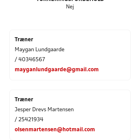
Nej
Træner
Maygan Lundgaarde
/ 40346567
mayganlundgaarde@gmail.com
Træner
Jesper Drevs Martensen
/ 25421934
olsenmartensen@hotmail.com