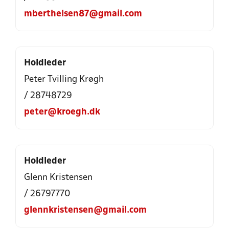
mberthelsen87@gmail.com
Holdleder
Peter Tvilling Krøgh
/ 28748729
peter@kroegh.dk
Holdleder
Glenn Kristensen
/ 26797770
glennkristensen@gmail.com