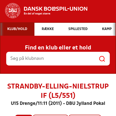
Hvad vil du søge efter?
KLUB/HOLD
RÆKKE
SPILLESTED
KAMP
INDHOLD OG NYHEDER
Find en klub eller et hold
STILLINGER, RESULTATER, KLUBBER OG
HOLD
STRANDBY-ELLING-NIELSTRUP
IF (L5/551)
U15 Drenge/11:11 (2011) - DBU Jylland Pokal