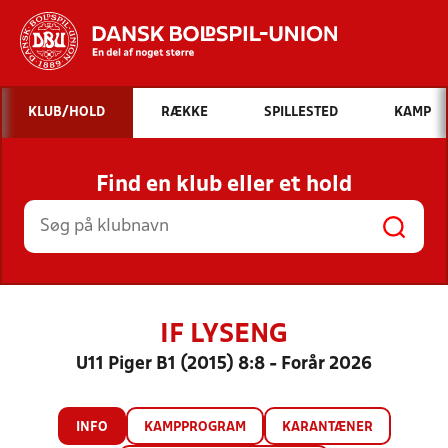
Hvad vil du søge efter?
KLUB/HOLD
RÆKKE
SPILLESTED
KAMP
INDHOLD OG NYHEDER
Find en klub eller et hold
STILLINGER, RESULTATER, KLUBBER OG
HOLD
IF LYSENG
U11 Piger B1 (2015) 8:8 - Forår 2026
INFO
KAMPPROGRAM
KARANTÆNER