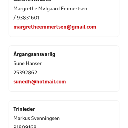
Margrethe Mølgaard Emmertsen
/ 93831601
margretheemmertsen@gmail.com
Årgangsansvarlig
Sune Hansen
25392862
sunedh@hotmail.com
Trinleder
Markus Svenningsen
91809168