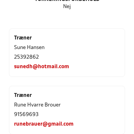
Nej
Træner
Sune Hansen
25392862
sunedh@hotmail.com
Træner
Rune Hvarre Brouer
91569693
runebrauer@gmail.com