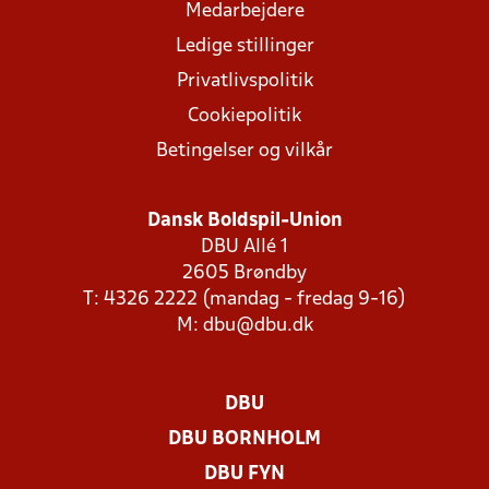
Medarbejdere
Ledige stillinger
Privatlivspolitik
Cookiepolitik
Betingelser og vilkår
Dansk Boldspil-Union
DBU Allé 1
2605 Brøndby
T: 4326 2222 (mandag - fredag 9-16)
M:
dbu@dbu.dk
DBU
DBU BORNHOLM
DBU FYN