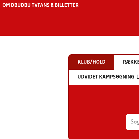
OM DBU
DBU TV
FANS & BILLETTER
KLUB/HOLD
RÆKK
UDVIDET KAMPSØGNING