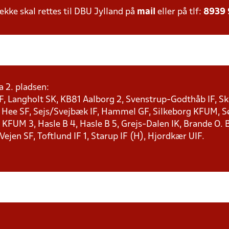
ke skal rettes til DBU Jylland på
mail
eller på tlf:
8939
a 2. pladsen:
F, Langholt SK, KB81 Aalborg 2, Svenstrup-Godthåb IF, Ska
, Hee SF, Sejs/Svejbæk IF, Hammel GF, Silkeborg KFUM, Søf
KFUM 3, Hasle B 4, Hasle B 5, Grejs-Dalen IK, Brande O. B
 Vejen SF, Toftlund IF 1, Starup IF (H), Hjordkær UIF.