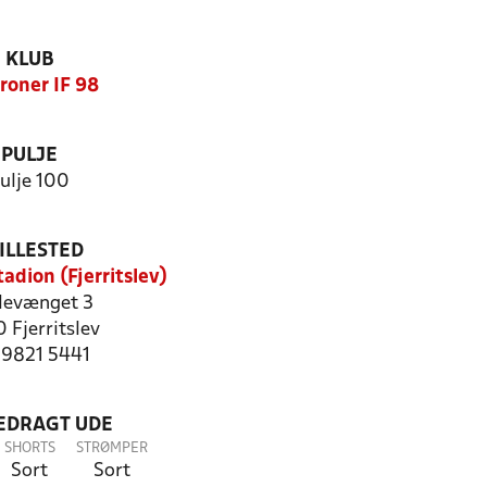
KLUB
roner IF 98
PULJE
ulje 100
ILLESTED
adion (Fjerritslev)
levænget 3
 Fjerritslev
: 9821 5441
LEDRAGT UDE
SHORTS
STRØMPER
Sort
Sort