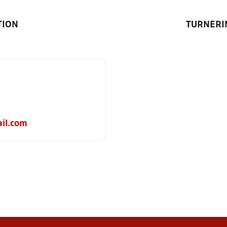
TION
TURNERI
ail.com