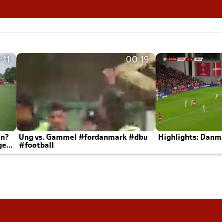
:11
00:19
en?
Ung vs. Gammel #fordanmark #dbu
Highlights: Danma
ger
#football