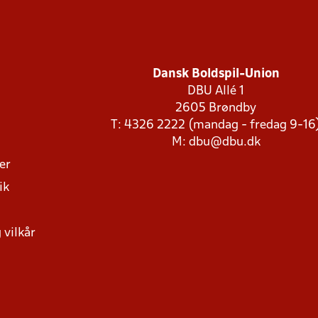
Dansk Boldspil-Union
DBU Allé 1
2605 Brøndby
T: 4326 2222 (mandag - fredag 9-16
M:
dbu@dbu.dk
ger
ik
 vilkår