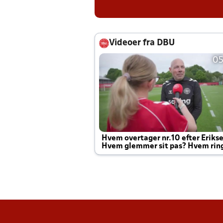
Videoer fra DBU
05
Hvem overtager nr.10 efter Eriks
Hvem glemmer sit pas? Hvem rin
Joachim altid til efter kampe?