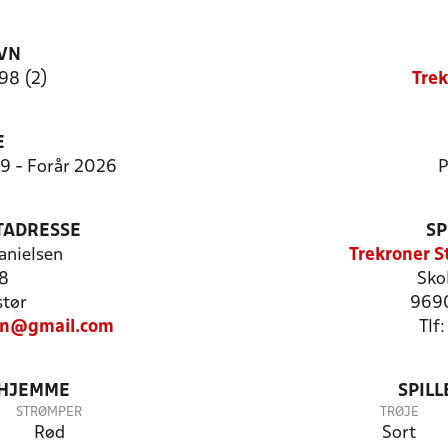
VN
 98 (2)
Trek
E
9:9 - Forår 2026
P
TADRESSE
SP
nielsen
Trekroner St
8
Sko
tør
9690
en@gmail.com
Tlf
 HJEMME
SPIL
STRØMPER
TRØJE
Rød
Sort