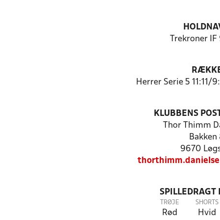
HOLDNA
Trekroner IF
RÆKK
Herrer Serie 5 11:11/
KLUBBENS POS
Thor Thimm Da
Bakken 
9670 Løgs
thorthimm.daniels
SPILLEDRAGT
TRØJE
SHORTS
Rød
Hvid