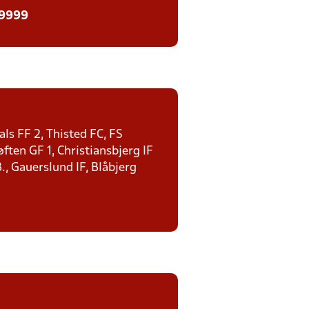
 9999
ls FF 2, Thisted FC, FS
ten GF 1, Christiansbjerg IF
., Gauerslund IF, Blåbjerg