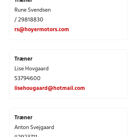
Træner
Rune Svendsen
/ 29818830
rs@hoyermotors.com
Træner
Lise Hovgaard
53794600
lisehougaard@hotmail.com
Træner
Anton Svejgaard