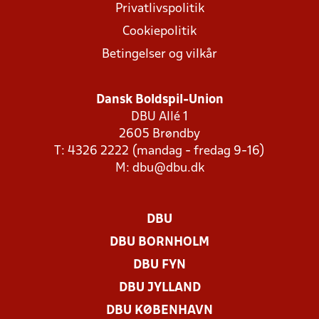
Privatlivspolitik
Cookiepolitik
Betingelser og vilkår
Dansk Boldspil-Union
DBU Allé 1
2605 Brøndby
T: 4326 2222 (mandag - fredag 9-16)
M:
dbu@dbu.dk
DBU
DBU BORNHOLM
DBU FYN
DBU JYLLAND
DBU KØBENHAVN