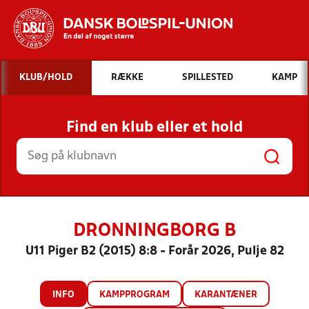
Hvad vil du søge efter?
KLUB/HOLD
RÆKKE
SPILLESTED
KAMP
INDHOLD OG NYHEDER
Find en klub eller et hold
STILLINGER, RESULTATER, KLUBBER OG
HOLD
DRONNINGBORG B
U11 Piger B2 (2015) 8:8 - Forår 2026, Pulje 82
INFO
KAMPPROGRAM
KARANTÆNER