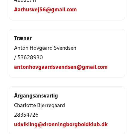
42923711
Aarhusvej56@gmail.com
Træner
Anton Hovgaard Svendsen
/ 53628930
antonhovgaardsvendsen@gmail.com
Årgangsansvarlig
Charlotte Bjerregaard
28354726
udvikling@dronningborgboldklub.dk