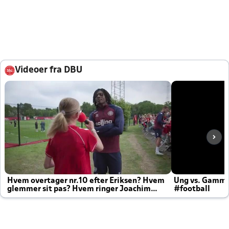
Videoer fra DBU
Hvem overtager nr.10 efter Eriksen? Hvem
Ung vs. Gamm
glemmer sit pas? Hvem ringer Joachim
#football
altid til efter kampe?