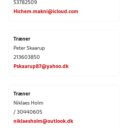
53782509
Hichem.makni@icloud.com
Træner
Peter Skaarup
213603850
Pskaarup87@yahoo.dk
Træner
Niklaes Holm
/ 30440605
niklaesholm@outlook.dk