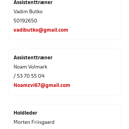
Assistenttræner
Vadim Butko
50192650
vadibutko@gmail.com
Assistenttræner
Noam Volmark
/ 53 70 55 04
Noamzvi67@gmail.com
Holdleder
Morten Friisgaard