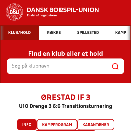
Hvad vil du søge efter?
KLUB/HOLD
RÆKKE
SPILLESTED
KAMP
INDHOLD OG NYHEDER
Find en klub eller et hold
STILLINGER, RESULTATER, KLUBBER OG
HOLD
ØRESTAD IF 3
U10 Drenge 3 6:6 Transitionsturnering
INFO
KAMPPROGRAM
KARANTÆNER