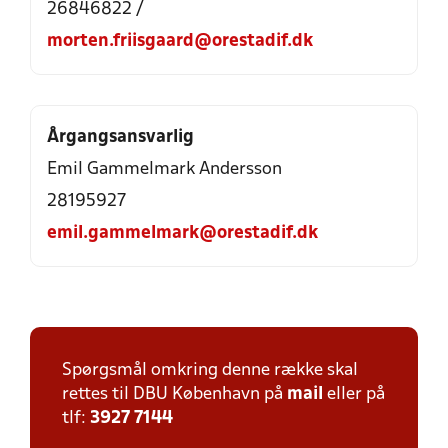
26846822 /
morten.friisgaard@orestadif.dk
Årgangsansvarlig
Emil Gammelmark Andersson
28195927
emil.gammelmark@orestadif.dk
Spørgsmål omkring denne række skal
rettes til DBU København på
mail
eller på
tlf:
3927 7144