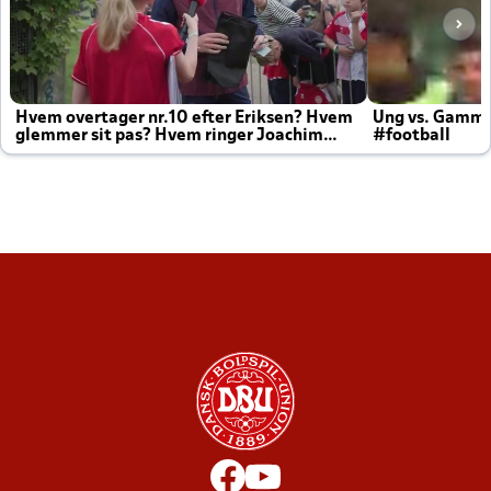
Hvem overtager nr.10 efter Eriksen? Hvem
Ung vs. Gamm
glemmer sit pas? Hvem ringer Joachim
#football
altid til efter kampe?