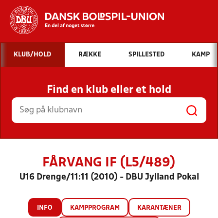
Hvad vil du søge efter?
KLUB/HOLD
RÆKKE
SPILLESTED
KAMP
INDHOLD OG NYHEDER
Find en klub eller et hold
STILLINGER, RESULTATER, KLUBBER OG
HOLD
FÅRVANG IF (L5/489)
U16 Drenge/11:11 (2010) - DBU Jylland Pokal
INFO
KAMPPROGRAM
KARANTÆNER