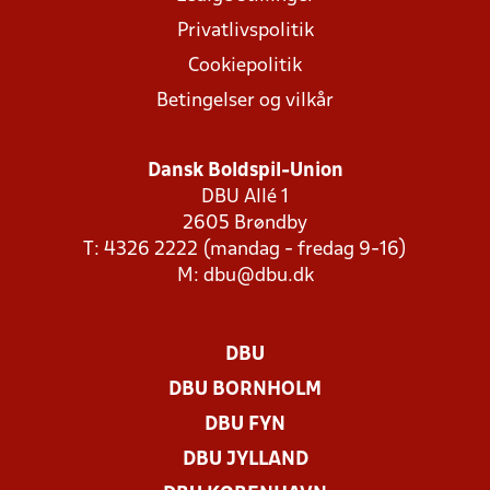
Privatlivspolitik
Cookiepolitik
Betingelser og vilkår
Dansk Boldspil-Union
DBU Allé 1
2605 Brøndby
T: 4326 2222 (mandag - fredag 9-16)
M:
dbu@dbu.dk
DBU
DBU BORNHOLM
DBU FYN
DBU JYLLAND