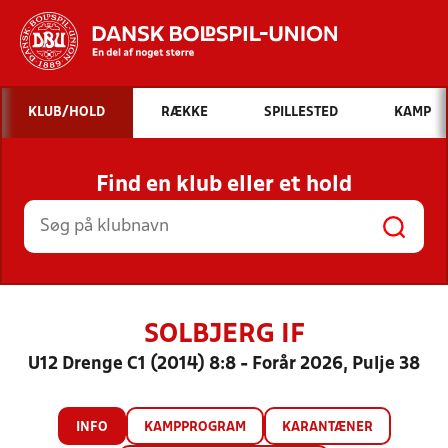
Hvad vil du søge efter?
KLUB/HOLD
RÆKKE
SPILLESTED
KAMP
INDHOLD OG NYHEDER
Find en klub eller et hold
STILLINGER, RESULTATER, KLUBBER OG
HOLD
SOLBJERG IF
U12 Drenge C1 (2014) 8:8 - Forår 2026, Pulje 38
INFO
KAMPPROGRAM
KARANTÆNER