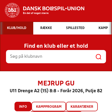
Hvad vil du søge efter?
KLUB/HOLD
RÆKKE
SPILLESTED
KAMP
INDHOLD OG NYHEDER
Find en klub eller et hold
STILLINGER, RESULTATER, KLUBBER OG
HOLD
MEJRUP GU
U11 Drenge A2 (15) 8:8 - Forår 2026, Pulje 82
INFO
KAMPPROGRAM
KARANTÆNER