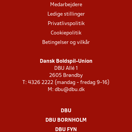
Medarbejdere
Ledige stillinger
Privatlivspolitik
Cookiepolitik
Betingelser og vilkår
Dansk Boldspil-Union
DBU Allé 1
2605 Brøndby
T: 4326 2222 (mandag - fredag 9-16)
M:
dbu@dbu.dk
DBU
DBU BORNHOLM
DBU FYN