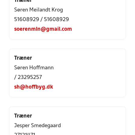
Træner
Søren Meilandt Krog
51608929 / 51608929
soerenmln@gmail.com
Træner
Søren Hoffmann
/ 23295257
sh@hoffbyg.dk
Træner
Jesper Smedegaard