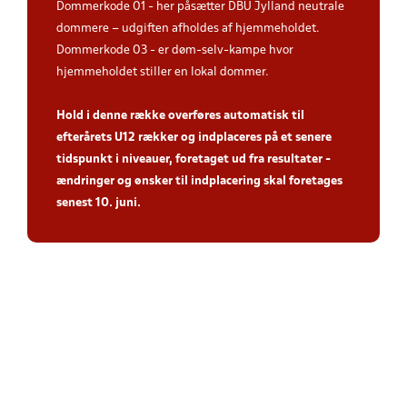
Dommerkode 01 - her påsætter DBU Jylland neutrale
dommere – udgiften afholdes af hjemmeholdet.
Dommerkode 03 - er døm-selv-kampe hvor
hjemmeholdet stiller en lokal dommer.
Hold i denne række overføres automatisk til
efterårets U12 rækker og indplaceres på et senere
tidspunkt i niveauer, foretaget ud fra resultater -
ændringer og ønsker til indplacering skal foretages
senest 10. juni.