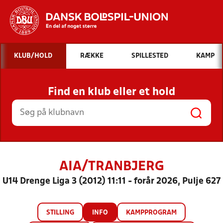
Hvad vil du søge efter?
KLUB/HOLD
RÆKKE
SPILLESTED
KAMP
INDHOLD OG NYHEDER
Find en klub eller et hold
STILLINGER, RESULTATER, KLUBBER OG
HOLD
AIA/TRANBJERG
U14 Drenge Liga 3 (2012) 11:11 - forår 2026, Pulje 627
STILLING
INFO
KAMPPROGRAM