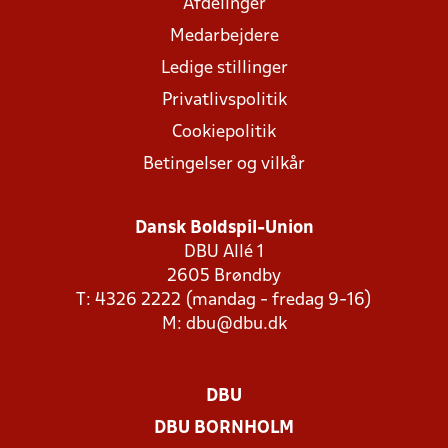
Afdelinger
Medarbejdere
Ledige stillinger
Privatlivspolitik
Cookiepolitik
Betingelser og vilkår
Dansk Boldspil-Union
DBU Allé 1
2605 Brøndby
T: 4326 2222 (mandag - fredag 9-16)
M:
dbu@dbu.dk
DBU
DBU BORNHOLM