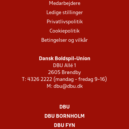
Medarbejdere
Ledige stillinger
Privatlivspolitik
Cookiepolitik
Betingelser og vilkår
Dansk Boldspil-Union
DBU Allé 1
2605 Brøndby
T: 4326 2222 (mandag - fredag 9-16)
M:
dbu@dbu.dk
DBU
DBU BORNHOLM
DBU FYN