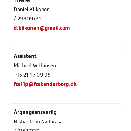
Træner
Daniel Kiikonen
/ 29909734
d.kiikonen@gmail.com
Assistent
Michael W Hansen
+45 21 47 09 95
fcs11p@fcskanderborg.dk
Årgangsansvarlig
Nishanthan Nadarasa