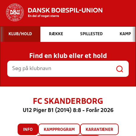
Hvad vil du søge efter?
KLUB/HOLD
RÆKKE
SPILLESTED
KAMP
INDHOLD OG NYHEDER
Find en klub eller et hold
STILLINGER, RESULTATER, KLUBBER OG
HOLD
FC SKANDERBORG
U12 Piger B1 (2014) 8:8 - Forår 2026
INFO
KAMPPROGRAM
KARANTÆNER