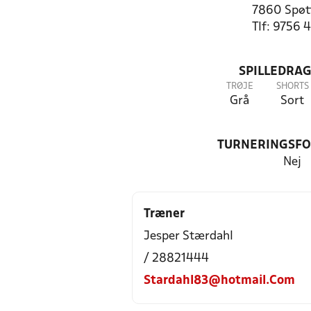
7860 Spøt
Tlf: 9756 
SPILLEDRAG
TRØJE
SHORTS
Grå
Sort
TURNERINGSF
Nej
Træner
Jesper Stærdahl
/ 28821444
Stardahl83@hotmail.Com