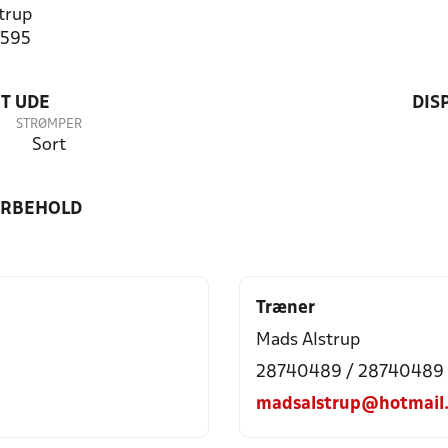
trup
4595
T UDE
DIS
STRØMPER
Sort
ORBEHOLD
Træner
Mads Alstrup
28740489 / 28740489
madsalstrup@hotmail