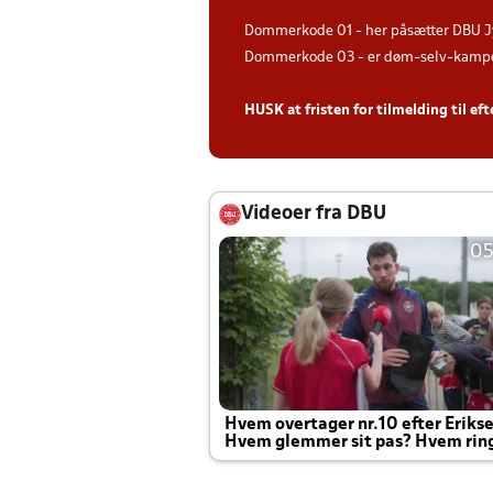
Dommerkode 01 - her påsætter DBU J
Dommerkode 03 - er døm-selv-kampe 
HUSK at fristen for tilmelding til ef
Videoer fra DBU
05
Hvem overtager nr.10 efter Eriks
Hvem glemmer sit pas? Hvem rin
Joachim altid til efter kampe?