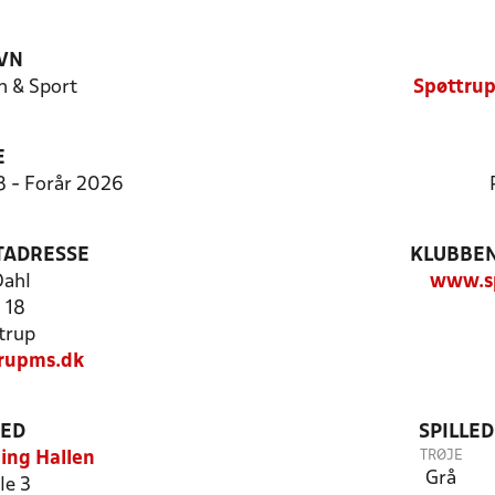
VN
n & Sport
Spøttrup
E
8 - Forår 2026
TADRESSE
KLUBBEN
Dahl
www.s
 18
trup
rupms.dk
TED
SPILLE
TRØJE
ing Hallen
Grå
le 3