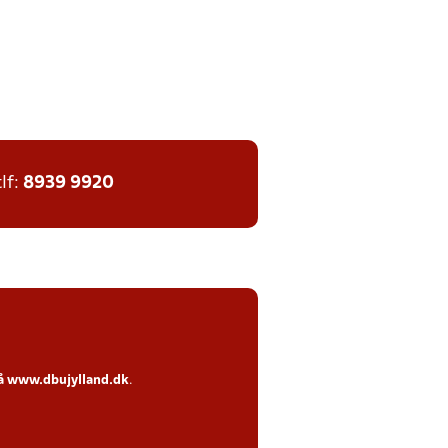
tlf:
8939 9920
på
www.dbujylland.dk
.