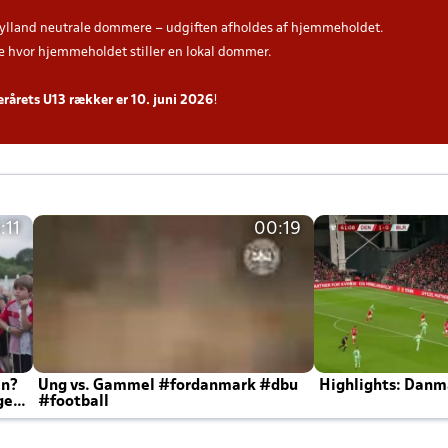
ylland neutrale dommere – udgiften afholdes af hjemmeholdet.
hvor hjemmeholdet stiller en lokal dommer.
terårets U13 rækker er 10. juni 2026
!
:11
00:19
en?
Ung vs. Gammel #fordanmark #dbu
Highlights: Danma
ger
#football