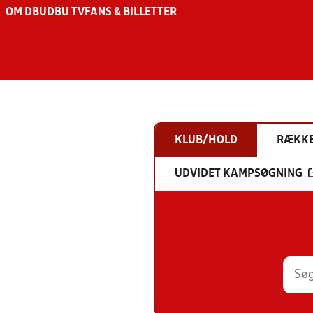
OM DBU
DBU TV
FANS & BILLETTER
KLUB/HOLD
RÆKK
UDVIDET KAMPSØGNING