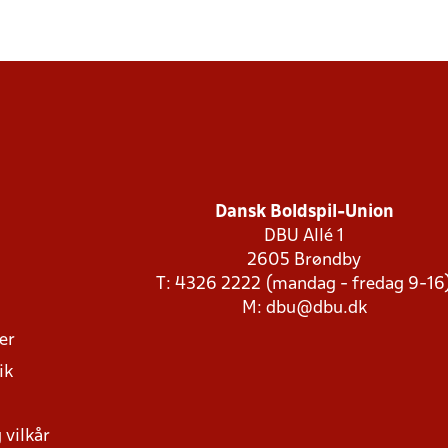
Dansk Boldspil-Union
DBU Allé 1
2605 Brøndby
T: 4326 2222 (mandag - fredag 9-16
M:
dbu@dbu.dk
ger
ik
 vilkår