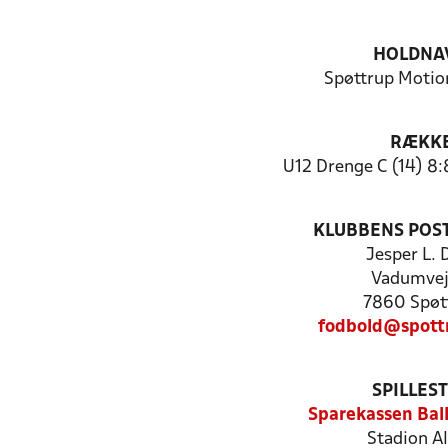
HOLDNA
Spøttrup Motio
RÆKK
U12 Drenge C (14) 8:
KLUBBENS POS
Jesper L. 
Vadumvej
7860 Spøt
fodbold@spott
SPILLES
Sparekassen Ball
Stadion Al