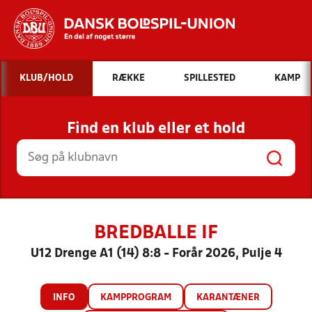
Hvad vil du søge efter?
KLUB/HOLD
RÆKKE
SPILLESTED
KAMP
INDHOLD OG NYHEDER
Find en klub eller et hold
STILLINGER, RESULTATER, KLUBBER OG
HOLD
BREDBALLE IF
U12 Drenge A1 (14) 8:8 - Forår 2026, Pulje 4
INFO
KAMPPROGRAM
KARANTÆNER