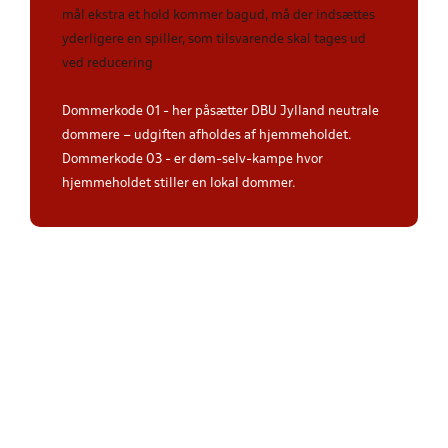
mål ekstra et hold kommer bagud, må der indsættes
yderligere en spiller, som tilsvarende skal tages ud
ved reducering
Dommerkode 01 - her påsætter DBU Jylland neutrale
dommere – udgiften afholdes af hjemmeholdet.
Dommerkode 03 - er døm-selv-kampe hvor
hjemmeholdet stiller en lokal dommer.