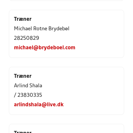
Træner
Michael Rotne Brydebøl
28250829
michael@brydeboel.com
Træner
Arlind Shala
/ 23830335
arlindshala@live.dk