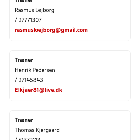
Træner
Rasmus Løjborg
/ 27771307
rasmusloejborg@gmail.com
Træner
Henrik Pedersen
/ 27145843
Elkjaer81@live.dk
Træner
Thomas Kjergaard