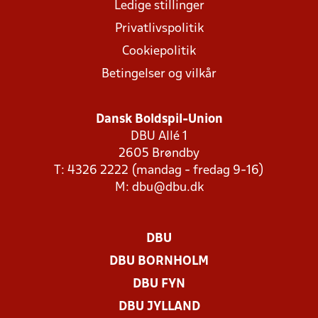
Ledige stillinger
Privatlivspolitik
Cookiepolitik
Betingelser og vilkår
Dansk Boldspil-Union
DBU Allé 1
2605 Brøndby
T: 4326 2222 (mandag - fredag 9-16)
M:
dbu@dbu.dk
DBU
DBU BORNHOLM
DBU FYN
DBU JYLLAND