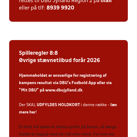
rettes til DBU Jylland Region 2 på
mail
eller på tlf:
8939 9920
Spilleregler 8:8
Øvrige stævnetilbud forår 2026
Hjemmeholdet er ansvarlige for registrering af
kampens resultat via DBU’s Fodbold App
eller via
”Mit DBU” på
www.dbujylland.dk
.
Der SKAL
UDFYLDES HOLDKORT
i denne række -
læs
mere her
!
Et hold må sætte én ekstra spiller på banen, så længe
holdet er bagud med tre mål eller mere. For hver tre