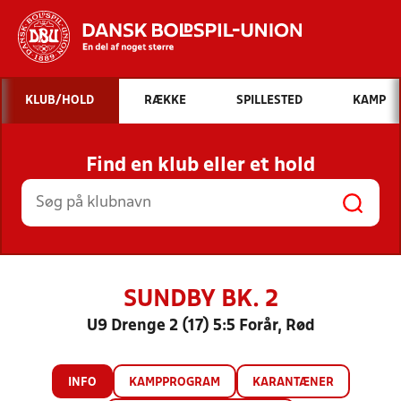
Hvad vil du søge efter?
KLUB/HOLD
RÆKKE
SPILLESTED
KAMP
INDHOLD OG NYHEDER
Find en klub eller et hold
STILLINGER, RESULTATER, KLUBBER OG
HOLD
SUNDBY BK. 2
U9 Drenge 2 (17) 5:5 Forår, Rød
INFO
KAMPPROGRAM
KARANTÆNER