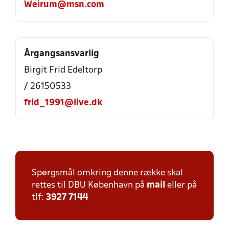
Weirum@msn.com
Årgangsansvarlig
Birgit Frid Edeltorp
/ 26150533
frid_1991@live.dk
Spørgsmål omkring denne række skal
rettes til DBU København på
mail
eller på
tlf:
3927 7144