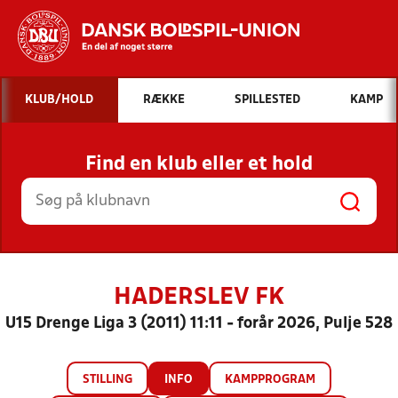
Hvad vil du søge efter?
KLUB/HOLD
RÆKKE
SPILLESTED
KAMP
INDHOLD OG NYHEDER
Find en klub eller et hold
STILLINGER, RESULTATER, KLUBBER OG
HOLD
HADERSLEV FK
U15 Drenge Liga 3 (2011) 11:11 - forår 2026, Pulje 528
STILLING
INFO
KAMPPROGRAM