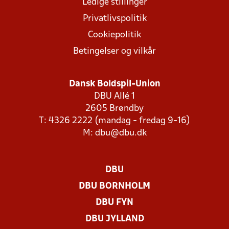
Ledige stillinger
Privatlivspolitik
Cookiepolitik
Betingelser og vilkår
Dansk Boldspil-Union
DBU Allé 1
2605 Brøndby
T: 4326 2222 (mandag - fredag 9-16)
M:
dbu@dbu.dk
DBU
DBU BORNHOLM
DBU FYN
DBU JYLLAND