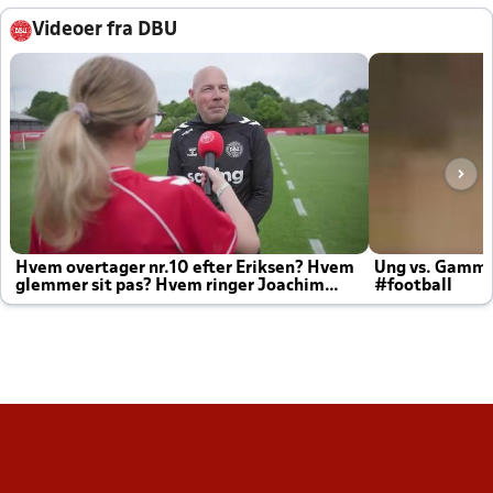
Videoer fra DBU
Hvem overtager nr.10 efter Eriksen? Hvem
Ung vs. Gamm
glemmer sit pas? Hvem ringer Joachim
#football
altid til efter kampe?