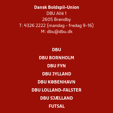
Dansk Boldspil-Union
DBU Allé 1
2605 Brøndby
T: 4326 2222 (mandag - fredag 9-16)
M:
dbu@dbu.dk
DBU
DBU BORNHOLM
DBU FYN
DBU JYLLAND
DBU KØBENHAVN
DBU LOLLAND-FALSTER
DBU SJÆLLAND
FUTSAL