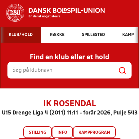
Hvad vil du søge efter?
KLUB/HOLD
RÆKKE
SPILLESTED
KAMP
INDHOLD OG NYHEDER
Find en klub eller et hold
STILLINGER, RESULTATER, KLUBBER OG
HOLD
IK ROSENDAL
U15 Drenge Liga 4 (2011) 11:11 - forår 2026, Pulje 543
STILLING
INFO
KAMPPROGRAM