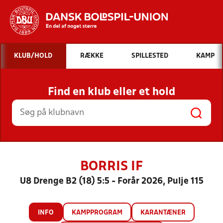
Hvad vil du søge efter?
KLUB/HOLD
RÆKKE
SPILLESTED
KAMP
INDHOLD OG NYHEDER
Find en klub eller et hold
STILLINGER, RESULTATER, KLUBBER OG
HOLD
BORRIS IF
U8 Drenge B2 (18) 5:5 - Forår 2026, Pulje 115
INFO
KAMPPROGRAM
KARANTÆNER