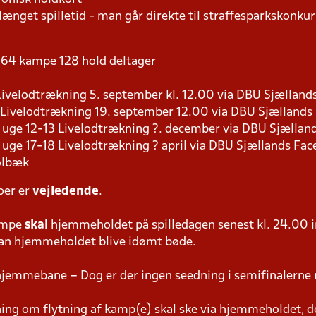
længet spilletid - man går direkte til straffesparkskonkur
 - 64 kampe 128 hold deltager
9 Livelodtrækning 5. september kl. 12.00 via DBU Sjællan
8 Livelodtrækning 19. september 12.00 via DBU Sjælland
s i uge 12-13 Livelodtrækning ?. december via DBU Sjælla
 i uge 17-18 Livelodtrækning ? april via DBU Sjællands Fa
olbæk
oer er
vejledende
.
ampe
skal
hjemmeholdet på spilledagen senest kl. 24.00 i
 kan hjemmeholdet blive idømt bøde.
hjemmebane – Dog er der ingen seedning i semifinalerne 
g om flytning af kamp(e) skal ske via hjemmeholdet, der