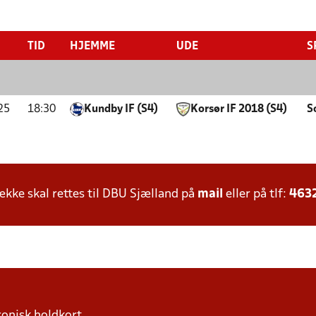
TID
HJEMME
UDE
S
25
18:30
Kundby IF (S4)
Korsør IF 2018 (S4)
S
ke skal rettes til DBU Sjælland på
mail
eller på tlf:
463
ronisk holdkort