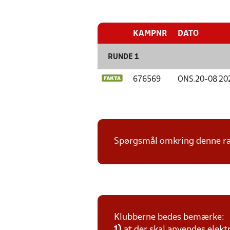
KAMPNR
DATO
RUNDE 1
676569
ONS.
20-08 20
Spørgsmål omkring denne ræk
Klubberne bedes bemærke:
1)
at der skal anvendes elekt