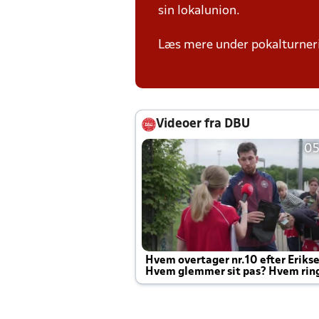
sin lokalunion.
Læs mere under pokalturne
Videoer fra DBU
05
Hvem overtager nr.10 efter Eriks
Hvem glemmer sit pas? Hvem rin
Joachim altid til efter kampe?