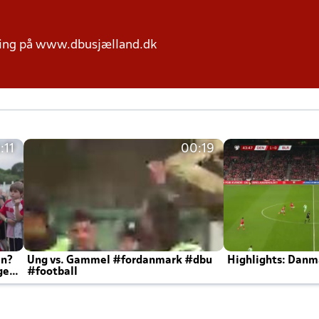
ring på www.dbusjælland.dk
:11
00:19
en?
Ung vs. Gammel #fordanmark #dbu
Highlights: Danma
ger
#football