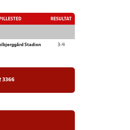
PILLESTED
RESULTAT
olbjerggård Stadion
3
-
4
2 3366