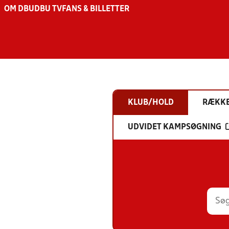
OM DBU
DBU TV
FANS & BILLETTER
KLUB/HOLD
RÆKK
UDVIDET KAMPSØGNING