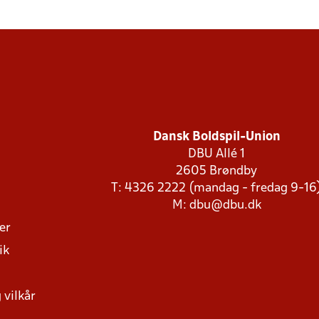
Dansk Boldspil-Union
DBU Allé 1
2605 Brøndby
T: 4326 2222 (mandag - fredag 9-16
M:
dbu@dbu.dk
ger
ik
 vilkår