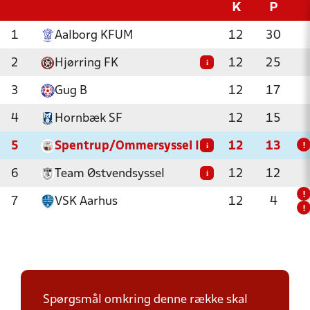
K
P
1
Aalborg KFUM
12
30
2
Hjørring FK
12
25
i
3
Gug B
12
17
4
Hornbæk SF
12
15
5
Spentrup/Ommersyssel IF
12
13
i
!
6
Team Østvendsyssel
12
12
i
!
7
VSK Aarhus
12
4
!
Spørgsmål omkring denne række skal