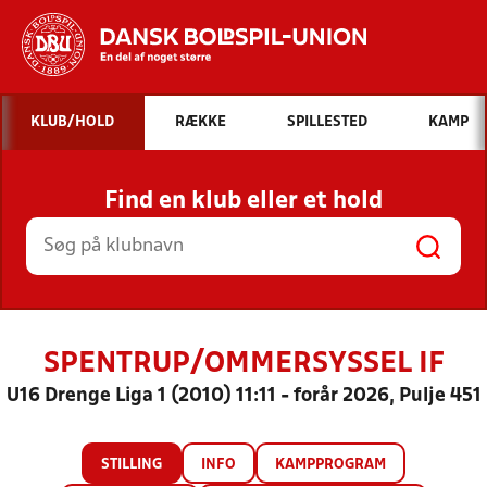
Hvad vil du søge efter?
KLUB/HOLD
RÆKKE
SPILLESTED
KAMP
INDHOLD OG NYHEDER
Find en klub eller et hold
STILLINGER, RESULTATER, KLUBBER OG
HOLD
SPENTRUP/OMMERSYSSEL IF
U16 Drenge Liga 1 (2010) 11:11 - forår 2026, Pulje 451
STILLING
INFO
KAMPPROGRAM