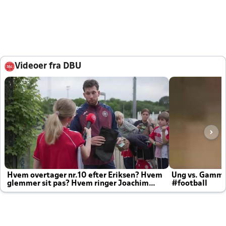
Videoer fra DBU
Hvem overtager nr.10 efter Eriksen? Hvem
Ung vs. Gamm
glemmer sit pas? Hvem ringer Joachim
#football
altid til efter kampe?