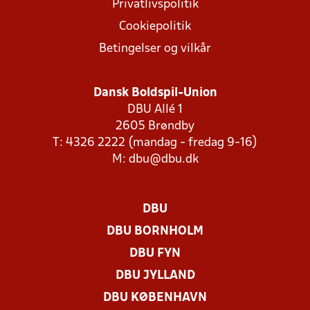
Privatlivspolitik
Cookiepolitik
Betingelser og vilkår
Dansk Boldspil-Union
DBU Allé 1
2605 Brøndby
T: 4326 2222 (mandag - fredag 9-16)
M:
dbu@dbu.dk
DBU
DBU BORNHOLM
DBU FYN
DBU JYLLAND
DBU KØBENHAVN