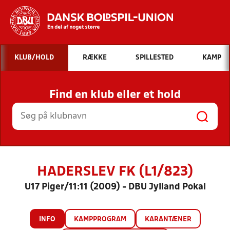
Hvad vil du søge efter?
KLUB/HOLD
RÆKKE
SPILLESTED
KAMP
INDHOLD OG NYHEDER
Find en klub eller et hold
STILLINGER, RESULTATER, KLUBBER OG
HOLD
HADERSLEV FK (L1/823)
U17 Piger/11:11 (2009) - DBU Jylland Pokal
INFO
KAMPPROGRAM
KARANTÆNER