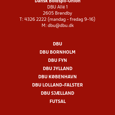
Dansk Boldspil-Union
DBU Allé 1
2605 Brøndby
T: 4326 2222 (mandag - fredag 9-16)
M:
dbu@dbu.dk
DBU
DBU BORNHOLM
DBU FYN
DBU JYLLAND
DBU KØBENHAVN
DBU LOLLAND-FALSTER
DBU SJÆLLAND
FUTSAL