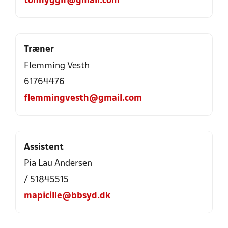
tonnyggif@gmail.com
Træner
Flemming Vesth
61764476
flemmingvesth@gmail.com
Assistent
Pia Lau Andersen
/ 51845515
mapicille@bbsyd.dk