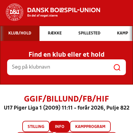
Hvad vil du søge efter?
KLUB/HOLD
RÆKKE
SPILLESTED
KAMP
INDHOLD OG NYHEDER
Find en klub eller et hold
STILLINGER, RESULTATER, KLUBBER OG
HOLD
GGIF/BILLUND/FB/HIF
U17 Piger Liga 1 (2009) 11:11 - forår 2026, Pulje 822
STILLING
INFO
KAMPPROGRAM