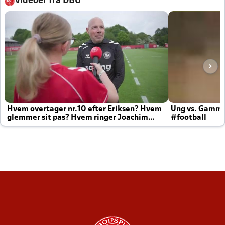
Videoer fra DBU
Hvem overtager nr.10 efter Eriksen? Hvem
Ung vs. Gamm
glemmer sit pas? Hvem ringer Joachim
#football
altid til efter kampe?